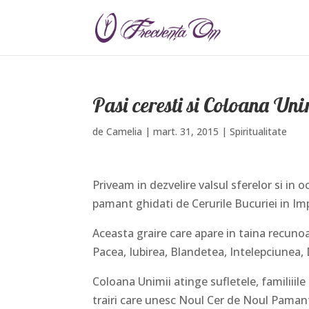
Pasi ceresti si Coloana Uni
de
Camelia
|
mart. 31, 2015
|
Spiritualitate
Priveam in dezvelire valsul sferelor si in
pamant ghidati de Cerurile Bucuriei in I
Aceasta graire care apare in taina recunoa
Pacea, Iubirea, Blandetea, Intelepciunea,
Coloana Unimii atinge sufletele, familiiile
trairi care unesc Noul Cer de Noul Pamant