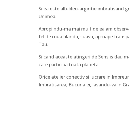
Si ea este alb-bleo-argintie imbratisand 
Unimea.
Apropiindu-ma mai mult de ea am observat
fel de roua blanda, suava, aproape transpa
Tau.
Si cand aceaste atingeri de Sens is dau m
care participa toata planeta.
Orice atelier conectiv si lucrare in Impre
Imbratisarea, Bucuria ei, lasandu-va in Gra