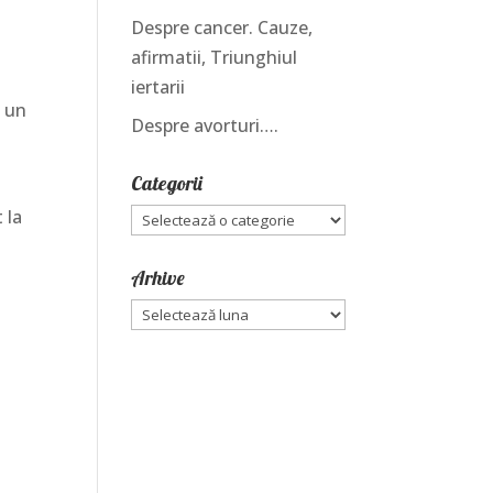
Despre cancer. Cauze,
afirmatii, Triunghiul
iertarii
, un
Despre avorturi….
Categorii
 la
Categorii
Arhive
Arhive