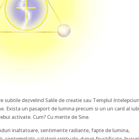
e subtile dezvelind Salile de creatie sau Templul Intelepciun
e. Exista un pasaport de lumina precum si un un card al iubi
rebui activate. Cum? Cu merite de Sine.
duri inaltatoare, sentimente radiante, fapte de lumina,
, contemplatii, calatorii spirtuale, daruri fructificate, bucuri