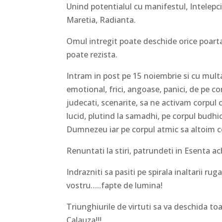
Unind potentialul cu manifestul, Intelepc
Maretia, Radianta.
Omul intregit poate deschide orice poarta,
poate rezista.
Intram in post pe 15 noiembrie si cu mult
emotional, frici, angoase, panici, de pe co
judecati, scenarite, sa ne activam corpul
lucid, plutind la samadhi, pe corpul budh
Dumnezeu iar pe corpul atmic sa altoim co
Renuntati la stiri, patrundeti in Esenta ac
Indrazniti sa pasiti pe spirala inaltarii r
vostru…..fapte de lumina!
Triunghiurile de virtuti sa va deschida toat
Calauza!!!