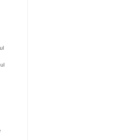
ul
nul
e