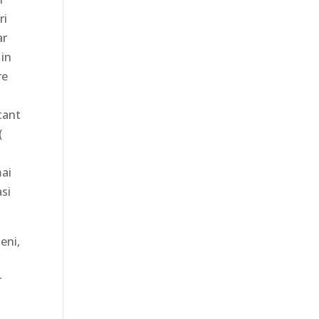
ri
ar
 in
re
tant
(
mai
asi
eni,
r