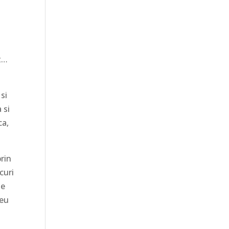
t…
si
 si
ca,
prin
curi
ne
zeu