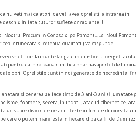
a nu veti mai calatori, ca veti avea oprelisti la intrarea in
e deschid in fata tuturor sufletelor radiante!!!
tal Nostru: Precum in Cer asa si pe Pamant…..si Noul Paman
cea intunecata si reteaua dualitatii) va raspunde.
zeu v-a trimis la munte langa o manastire….mergeti acolo 
ati pentru ca in reteaua christica doar pasaportul de lumina
ate opri. Oprelistile sunt in noi generate de necredinta, fri
planetara si cenerea se face timp de 3 ani-3 ani si jumatate 
taclisme, foamete, seceta, inundatii, atacuri cibernetice, ata
sta un soare divin care ne aminteste in fiecare dimineata ci
pe care o putem manifesta in fiecare clipa ca fii de Dumne