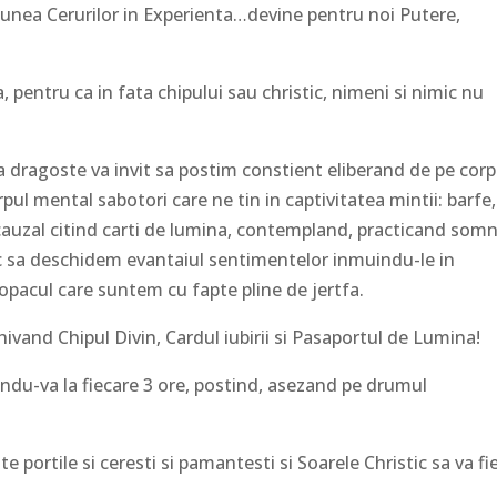
iunea Cerurilor in Experienta…devine pentru noi Putere,
 pentru ca in fata chipului sau christic, nimeni si nimic nu
a dragoste va invit sa postim constient eliberand de pe corp
rpul mental sabotori care ne tin in captivitatea mintii: barfe,
 cauzal citind carti de lumina, contempland, practicand som
ic sa deschidem evantaiul sentimentelor inmuindu-le in
pacul care suntem cu fapte pline de jertfa.
hivand Chipul Divin, Cardul iubirii si Pasaportul de Lumina!
ugandu-va la fiecare 3 ore, postind, asezand pe drumul
e portile si ceresti si pamantesti si Soarele Christic sa va fi