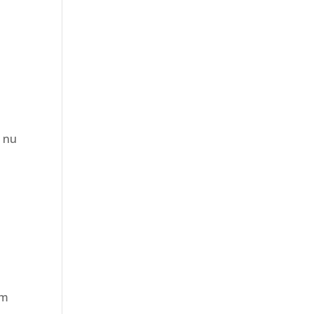
a
c nu
am