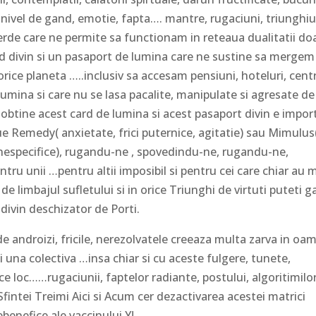
e la nivel de gand, emotie, fapta…. mantre, rugaciuni, triunghiu
verde care ne permite sa functionam in reteaua dualitatii do
rd divin si un pasaport de lumina care ne sustine sa mergem
orice planeta …..inclusiv sa accesam pensiuni, hoteluri, cent
umina si care nu se lasa pacalite, manipulate si agresate de
 obtine acest card de lumina si acest pasaport divin e impor
e Remedy( anxietate, frici puternice, agitatie) sau Mimulus
ci nespecifice), rugandu-ne , spovedindu-ne, rugandu-ne,
u unii …pentru altii imposibil si pentru cei care chiar au 
 limbajul sufletului si in orice Triunghi de virtuti puteti g
divin deschizator de Porti.
de androizi, fricile, nerezolvatele creeaza multa zarva in oam
i una colectiva …insa chiar si cu aceste fulgere, tunete,
e loc……rugaciunii, faptelor radiante, postului, algoritimilo
Sfintei Treimi Aici si Acum cer dezactivarea acestei matrici
ebenefice ale vaccinului Y!