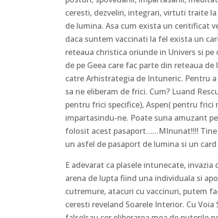
ceresti, dezveliri, integrari, virtuti trait
de lumina. Asa cum exista un ceritificat 
daca suntem vaccinati la fel exista un ca
reteaua christica oriunde in Univers si pe 
de pe Geea care fac parte din reteaua de l
catre Arhistrategia de Intuneric. Pentru a
sa ne eliberam de frici. Cum? Luand Rescu
pentru frici specifice), Aspen( pentru fri
impartasindu-ne. Poate suna amuzant pentr
folosit acest pasaport……MInunat!!!! Tine de
un asfel de pasaport de lumina si un card 
E adevarat ca plasele intunecate, invazia 
arena de lupta fiind una individuala si apo
cutremure, atacuri cu vaccinuri, putem fac
ceresti reveland Soarele Interior. Cu Voia 
false!sau cer eliberarea mea de puterile n