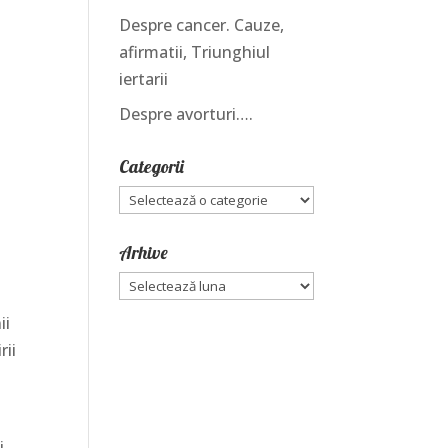
Despre cancer. Cauze,
afirmatii, Triunghiul
iertarii
Despre avorturi….
Categorii
Categorii
Arhive
Arhive
ii
rii
i