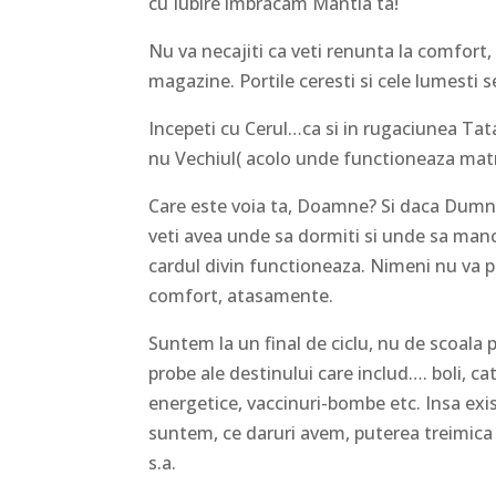
cu Iubire imbracam Mantia ta!
Nu va necajiti ca veti renunta la comfort, c
magazine. Portile ceresti si cele lumesti s
Incepeti cu Cerul…ca si in rugaciunea Ta
nu Vechiul( acolo unde functioneaza matri
Care este voia ta, Doamne? Si daca Dumne
veti avea unde sa dormiti si unde sa manc
cardul divin functioneaza. Nimeni nu va po
comfort, atasamente.
Suntem la un final de ciclu, nu de scoala 
probe ale destinului care includ…. boli, ca
energetice, vaccinuri-bombe etc. Insa exi
suntem, ce daruri avem, puterea treimica 
s.a.