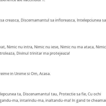
a sa creasca, Discernamantul sa infloreasca, Intelepciunea s
ivat, Nimic nu intra, Nimic nu iese, Nimic nu ma ataca, Nimi
oleaza, Divinul trinitar ma protejeaza!
Treime in Unime si Om, Acasa.
lepcunea ta, Discenamantul tau, Protectie sa fie, Cu ochi
ezlegandu-ma, intarindu-ma, inaltandu-ma! In gand te cheam