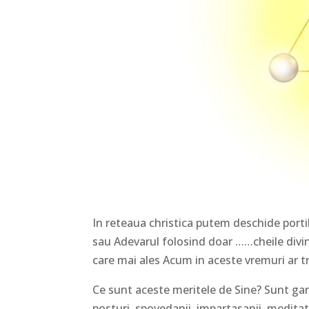
In reteaua christica putem deschide portil
sau Adevarul folosind doar ……cheile divin
care mai ales Acum in aceste vremuri ar t
Ce sunt aceste meritele de Sine? Sunt gan
posturi, spovedanii, impartasanii, meditatii