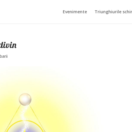
Evenimente
Triunghiurile schi
divin
barii