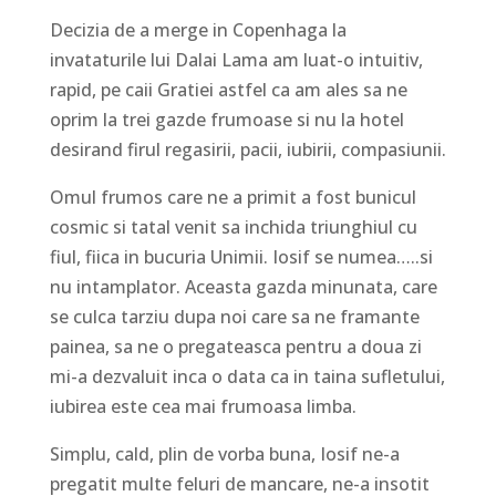
Decizia de a merge in Copenhaga la
invataturile lui Dalai Lama am luat-o intuitiv,
rapid, pe caii Gratiei astfel ca am ales sa ne
oprim la trei gazde frumoase si nu la hotel
desirand firul regasirii, pacii, iubirii, compasiunii.
Omul frumos care ne a primit a fost bunicul
cosmic si tatal venit sa inchida triunghiul cu
fiul, fiica in bucuria Unimii. Iosif se numea…..si
nu intamplator. Aceasta gazda minunata, care
se culca tarziu dupa noi care sa ne framante
painea, sa ne o pregateasca pentru a doua zi
mi-a dezvaluit inca o data ca in taina sufletului,
iubirea este cea mai frumoasa limba.
Simplu, cald, plin de vorba buna, Iosif ne-a
pregatit multe feluri de mancare, ne-a insotit