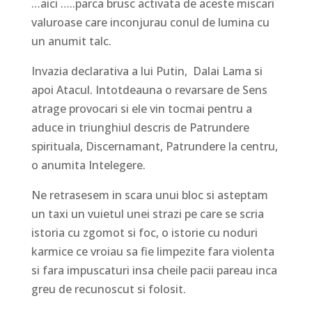
…aici …..parca brusc activata de aceste miscari
valuroase care inconjurau conul de lumina cu
un anumit talc.
Invazia declarativa a lui Putin, Dalai Lama si
apoi Atacul. Intotdeauna o revarsare de Sens
atrage provocari si ele vin tocmai pentru a
aduce in triunghiul descris de Patrundere
spirituala, Discernamant, Patrundere la centru,
o anumita Intelegere.
Ne retrasesem in scara unui bloc si asteptam
un taxi un vuietul unei strazi pe care se scria
istoria cu zgomot si foc, o istorie cu noduri
karmice ce vroiau sa fie limpezite fara violenta
si fara impuscaturi insa cheile pacii pareau inca
greu de recunoscut si folosit.