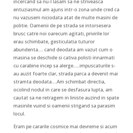
incercand sa nu-l lasam sa ne striveasca
entuziasmul am ajuns intr-o zona unde cred ca
nu vazusem niciodata atat de multe masini de
politie. Oamenii de pe strada se intorsesera
brusc catre noi oarecum agitati, privirile lor
erau schimbate, gesticulatia tuturor
abundenta…. cand deodata am vazut cum o
masina se deschide si cativa polisti innarmati
cu carabine incep sa alerge…..impuscaturile s-
au auzit foarte clar, strada parca a devenit mai
stramta deodata….Am schimbat directia,
ocolind nodul in care se desfasura lupta, am
cautat sa ne retragem in liniste auzind in spate
masinile vuind si oamenii strigand sa parasim
locul.
Eram pe cararile cosmice mai devreme si acum