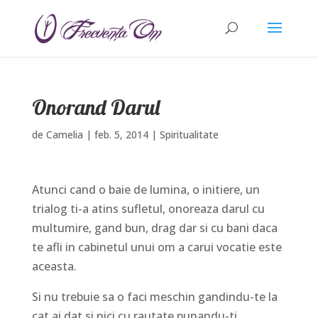
Onorand Darul
de
Camelia
|
feb. 5, 2014
|
Spiritualitate
Atunci cand o baie de lumina, o initiere, un
trialog ti-a atins sufletul, onoreaza darul cu
multumire, gand bun, drag dar si cu bani daca
te afli in cabinetul unui om a carui vocatie este
aceasta.
Si nu trebuie sa o faci meschin gandindu-te la
cat ai dat si nici cu rautate punandu-ti