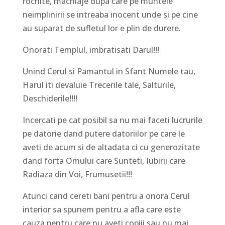
rochite, machiaje dupa care pe muntele
neimplinirii se intreaba inocent unde si pe cine
au suparat de sufletul lor e plin de durere.
Onorati Templul, imbratisati Darul!!!
Unind Cerul si Pamantul in Sfant Numele tau,
Harul iti devaluie Trecerile tale, Salturile,
Deschiderile!!!!
Incercati pe cat posibil sa nu mai faceti lucrurile
pe datorie dand putere datoriilor pe care le
aveti de acum si de altadata ci cu generozitate
dand forta Omului care Sunteti, Iubirii care
Radiaza din Voi, Frumusetii!!!
Atunci cand cereti bani pentru a onora Cerul
interior sa spunem pentru a afla care este
cauza pentru care nu aveti copiii sau nu mai