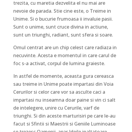
trezita, cu maretia dezvelita el nu mai are
nevoie de parada. Stie cine este, o Treime in
Unime. Si o bucurie frumoasa ii invaluie pasii.
Sunt o unime, sunt cruce divina in actiune,
sunt un triunghi, radiant, sunt sfera si soare.
Omul centrat are un chip celest care radiaza in
necuvinte. Acesta e momentul in care carul de
foc s-a activat, corpul de lumina graieste.
In astfel de momente, aceasta gura cereasca
sau treime in Unime poate impartasi din Voia
Cerurilor si celor care vor sa asculte caci a
impartasi nu inseamna doar paine si vin ci salt
de intelegere, unire cu Cerurile, varf de
triunghi. Si din aceste marturisiri pe care le-au
facut si Sfintii si Maestrii si Geniile Luminoase
se trezesc Oamenii, apar Ideile inaltatoare,