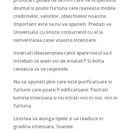
provocari, ploaia de lacrimi care ne limpezeste
drumul si poate furtuna care reaseaza mobila
credintelor, valorilor, obiectivelor noastre.
Important este sa nu va opuneti. Predati-va
Universului cu liniste conlucrand cu el la
reinventarea casei voastre interioare.
Incercati deasemenea cand apare norul sa il
intrebati ce aveti voi de invatat?! Si bolta
cereasca va va raspunde.
Nu va opuneti ploii care este purificatoare si
furtunii care poate fi edificatoare. Pastrati
lumina interioara si nu intrati nici in nor, nici in
furtuna.
Linistea va alunga tipele si va readuce in
gradina interioara, Soarele.