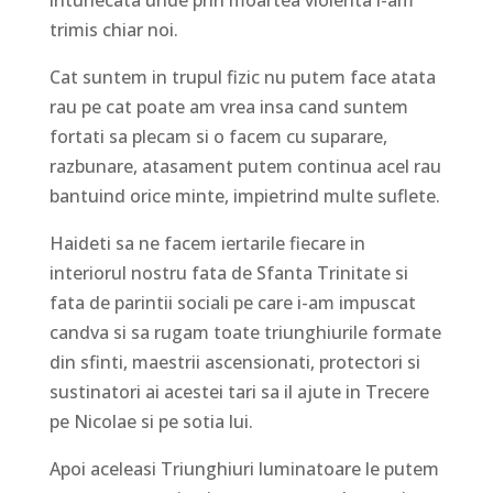
intunecata unde prin moartea violenta l-am
trimis chiar noi.
Cat suntem in trupul fizic nu putem face atata
rau pe cat poate am vrea insa cand suntem
fortati sa plecam si o facem cu suparare,
razbunare, atasament putem continua acel rau
bantuind orice minte, impietrind multe suflete.
Haideti sa ne facem iertarile fiecare in
interiorul nostru fata de Sfanta Trinitate si
fata de parintii sociali pe care i-am impuscat
candva si sa rugam toate triunghiurile formate
din sfinti, maestrii ascensionati, protectori si
sustinatori ai acestei tari sa il ajute in Trecere
pe Nicolae si pe sotia lui.
Apoi aceleasi Triunghiuri luminatoare le putem