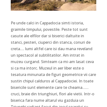
Pe unde calci in Cappadocia simti istoria,
graimile timpului, povestile. Peste tot sunt
casute ale elfilor dar si biserici daltuite in
stanci, pesteri, ciuperci din stanca, conuri de
creta…. lumi altfel care isi dau mana reveland
un spectacol al subtilitatilor. Am intrat in
muzeu curgand. Simteam ca mi-am lasat ceva
si ca ma intorc. Muzeul in aer liber este o
tesatura minunata de figuri geometrice vii care
sustin chipul calduros al Cappadociei. In toate
bisericile sunt elemente care te cheama……
cruci, braie din triunghiuri, flori ale vietii. Intr-o
biserica fara nume altarul viu gazduia un
Triunghi radiant facut din jocul soarelui cu