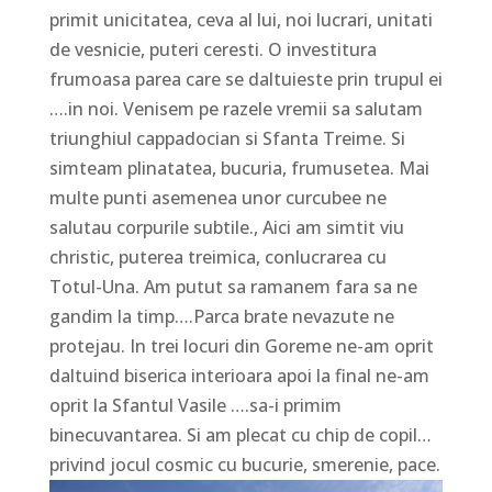
primit unicitatea, ceva al lui, noi lucrari, unitati
de vesnicie, puteri ceresti. O investitura
frumoasa parea care se daltuieste prin trupul ei
….in noi. Venisem pe razele vremii sa salutam
triunghiul cappadocian si Sfanta Treime. Si
simteam plinatatea, bucuria, frumusetea. Mai
multe punti asemenea unor curcubee ne
salutau corpurile subtile., Aici am simtit viu
christic, puterea treimica, conlucrarea cu
Totul-Una. Am putut sa ramanem fara sa ne
gandim la timp….Parca brate nevazute ne
protejau. In trei locuri din Goreme ne-am oprit
daltuind biserica interioara apoi la final ne-am
oprit la Sfantul Vasile ….sa-i primim
binecuvantarea. Si am plecat cu chip de copil…
privind jocul cosmic cu bucurie, smerenie, pace.