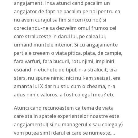
angajament. Insa atunci cand pacalim un
angajator de fapt ne pacalim pe noi pentru ca
nu avem curajul sa fim sinceri (cu noi) si
corectandu-ne sa dezvelim omul frumos cel
care straluceste in darul lui, pe calea lui,
urmand muntele interior. Si cu angajamente
partiale creeam o viata pitica, plata, de campie,
fara varfuri, fara bucurii, rotunjimi, impliniri
esuand in etichete de tipul: n-a stralucit, era
sters, nu spune nimic, nici nu l-am sesizat, era
amanta lui X dar nu stiu cum o cheama, n-a
adus nimic valoros, a fost colegul meu? etc
Atunci cand recunoastem ca tema de viata
care sta in spatele experientelor noastre este
angajamentul( si nu managerul x sau colega y)
vom putea simti darul ei care se numeste….