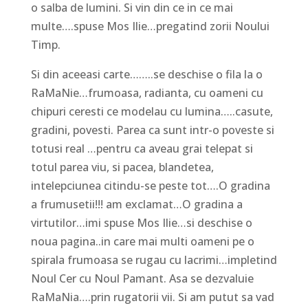
o salba de lumini. Si vin din ce in ce mai
multe….spuse Mos Ilie…pregatind zorii Noului
Timp.
Si din aceeasi carte……..se deschise o fila la o
RaMaNie…frumoasa, radianta, cu oameni cu
chipuri ceresti ce modelau cu lumina…..casute,
gradini, povesti. Parea ca sunt intr-o poveste si
totusi real …pentru ca aveau grai telepat si
totul parea viu, si pacea, blandetea,
intelepciunea citindu-se peste tot….O gradina
a frumusetii!!! am exclamat…O gradina a
virtutilor…imi spuse Mos Ilie…si deschise o
noua pagina..in care mai multi oameni pe o
spirala frumoasa se rugau cu lacrimi…impletind
Noul Cer cu Noul Pamant. Asa se dezvaluie
RaMaNia….prin rugatorii vii. Si am putut sa vad