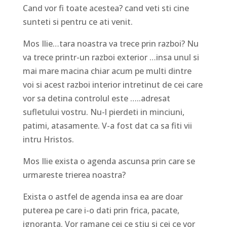
Cand vor fi toate acestea? cand veti sti cine
sunteti si pentru ce ati venit.
Mos Ilie…tara noastra va trece prin razboi? Nu
va trece printr-un razboi exterior …insa unul si
mai mare macina chiar acum pe multi dintre
voi si acest razboi interior intretinut de cei care
vor sa detina controlul este …..adresat
sufletului vostru. Nu-l pierdeti in minciuni,
patimi, atasamente. V-a fost dat ca sa fiti vii
intru Hristos.
Mos Ilie exista o agenda ascunsa prin care se
urmareste trierea noastra?
Exista o astfel de agenda insa ea are doar
puterea pe care i-o dati prin frica, pacate,
ignoranta. Vor ramane cei ce stiu si cei ce vor