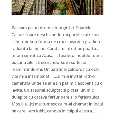
Paseam pe un drum alb-argintat Triadele
Calauzitoare deschizandu-mi portile catre un
schit mic sub forma de cruce avand o gradina
radianta la mijloc. Cand am intrat pe poarta……
m-am simtit ca Acasa…. fosnetul noptilor dar si
bucuria zilei strecurandu-se in suflet si
reamintindu-mi. Un batranel calduros cu ochii
vioi m-a intampinat ……si m-a invitat intr-o
camaruta unde se afla un pat mic acoperit cu o
lavita, un scaunel sculptat si pictat, un mic
dulapior cu cateva farfurioare si o ferastruica.
Mos Ilie…iti multumesc ca m-ai chemat in locul
pe care l-am iubit, candva in chipul acesta…..