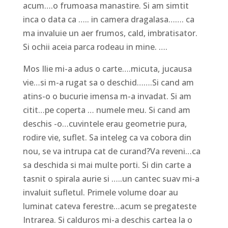
acum….o frumoasa manastire. Si am simtit
inca o data ca ….. in camera dragalasa……. ca
ma invaluie un aer frumos, cald, imbratisator.
Si ochii aceia parca rodeau in mine. ….
Mos Ilie mi-a adus o carte….micuta, jucausa
vie…si m-a rugat sa o deschid…….Si cand am
atins-o o bucurie imensa m-a invadat. Si am
citit…pe coperta … numele meu. Si cand am
deschis -o…cuvintele erau geometrie pura,
rodire vie, suflet. Sa inteleg ca va cobora din
nou, se va intrupa cat de curand?Va reveni…ca
sa deschida si mai multe porti. Si din carte a
tasnit o spirala aurie si …..un cantec suav mi-a
invaluit sufletul. Primele volume doar au
luminat cateva ferestre…acum se pregateste
Intrarea. Si calduros mi-a deschis cartea la o