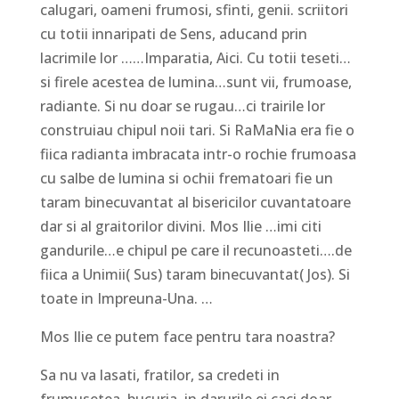
calugari, oameni frumosi, sfinti, genii. scriitori
cu totii innaripati de Sens, aducand prin
lacrimile lor ……Imparatia, Aici. Cu totii teseti…
si firele acestea de lumina…sunt vii, frumoase,
radiante. Si nu doar se rugau…ci trairile lor
construiau chipul noii tari. Si RaMaNia era fie o
fiica radianta imbracata intr-o rochie frumoasa
cu salbe de lumina si ochii frematoari fie un
taram binecuvantat al bisericilor cuvantatoare
dar si al graitorilor divini. Mos Ilie …imi citi
gandurile…e chipul pe care il recunoasteti….de
fiica a Unimii( Sus) taram binecuvantat( Jos). Si
toate in Impreuna-Una. …
Mos Ilie ce putem face pentru tara noastra?
Sa nu va lasati, fratilor, sa credeti in
frumusetea, bucuria, in darurile ei caci doar