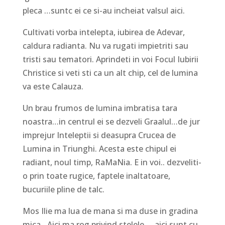
pleca …suntc ei ce si-au incheiat valsul aici.
Cultivati vorba intelepta, iubirea de Adevar,
caldura radianta. Nu va rugati impietriti sau
tristi sau tematori. Aprindeti in voi Focul Iubirii
Christice si veti sti ca un alt chip, cel de lumina
va este Calauza.
Un brau frumos de lumina imbratisa tara
noastra…in centrul ei se dezveli Graalul…de jur
imprejur Inteleptii si deasupra Crucea de
Lumina in Triunghi. Acesta este chipul ei
radiant, noul timp, RaMaNia. E in voi.. dezveliti-
o prin toate rugice, faptele inaltatoare,
bucuriile pline de talc.
Mos Ilie ma lua de mana si ma duse in gradina
mica…Aici ma rog privind stelele…..aici sunt cu