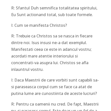
R: Sfantul Duh semnifica totalitatea spiritului,
Eu Sunt actionand total, sub toate formele.
I: Cum se manifesta Christos?
R: Trebuie ca Christos sa se nasca in fiecare
dintre noi. Isus insusi ne-a dat exemplul.
Manifestati ceea ce este in adancul vostru;
acordati mare atentie interiorului si
concentrati-va asupra lui. Christos se afla
inlauntrul vostru.
I: Daca Maestrii de care vorbiti sunt capabili sa-
si paraseasca corpul cum se face ca atat de
putina lume are cunostiinta de aceste lucruri?
R: Pentru ca oamenii nu cred. De fapt, Maestrii
nu-si parasesc corpul. Este doar un un fel de a