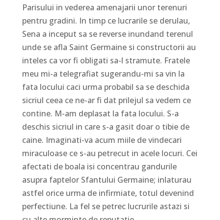
Parisului in vederea amenajarii unor terenuri
pentru gradini. In timp ce lucrarile se derulau,
Sena a inceput sa se reverse inundand terenul
unde se afla Saint Germaine si constructorii au
inteles ca vor fi obligati sa-l stramute. Fratele
meu mi-a telegrafiat sugerandu-mi sa vin la
fata locului caci urma probabil sa se deschida
sicriul ceea ce ne-ar fi dat prilejul sa vedem ce
contine. M-am deplasat la fata locului. S-a
deschis sicriul in care s-a gasit doar o tibie de
caine. Imaginati-va acum miile de vindecari
miraculoase ce s-au petrecut in acele locuri. Cei
afectati de boala isi concentrau gandurile
asupra faptelor Sfantului Germaine; inlaturau
astfel orice urma de infirmiate, totul devenind
perfectiune. La fel se petrec lucrurile astazi si
cu alte morminte de reputatie.