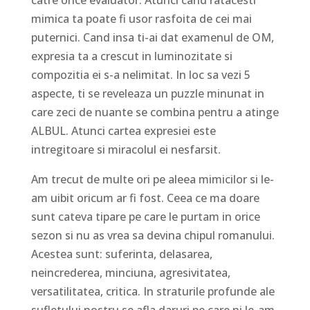
catre orice evaluator. Atunci cand ratacesti
mimica ta poate fi usor rasfoita de cei mai
puternici. Cand insa ti-ai dat examenul de OM,
expresia ta a crescut in luminozitate si
compozitia ei s-a nelimitat. In loc sa vezi 5
aspecte, ti se reveleaza un puzzle minunat in
care zeci de nuante se combina pentru a atinge
ALBUL. Atunci cartea expresiei este
intregitoare si miracolul ei nesfarsit.
Am trecut de multe ori pe aleea mimicilor si le-
am uibit oricum ar fi fost. Ceea ce ma doare
sunt cateva tipare pe care le purtam in orice
sezon si nu as vrea sa devina chipul romanului.
Acestea sunt: suferinta, delasarea,
neincrederea, minciuna, agresivitatea,
versatilitatea, critica. In straturile profunde ale