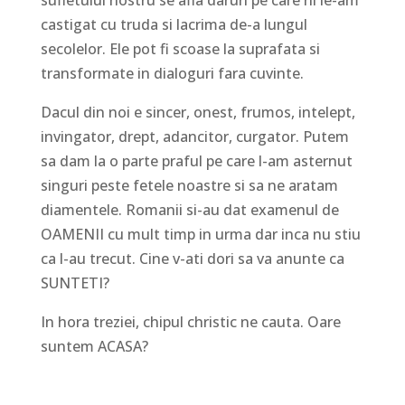
sufletului nostru se afla daruri pe care ni le-am
castigat cu truda si lacrima de-a lungul
secolelor. Ele pot fi scoase la suprafata si
transformate in dialoguri fara cuvinte.
Dacul din noi e sincer, onest, frumos, intelept,
invingator, drept, adancitor, curgator. Putem
sa dam la o parte praful pe care l-am asternut
singuri peste fetele noastre si sa ne aratam
diamentele. Romanii si-au dat examenul de
OAMENII cu mult timp in urma dar inca nu stiu
ca l-au trecut. Cine v-ati dori sa va anunte ca
SUNTETI?
In hora treziei, chipul christic ne cauta. Oare
suntem ACASA?