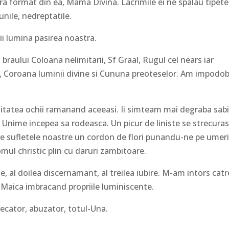
a format din ea, Mama Divina. Lacrimile ei ne spalau tipete
iunile, nedreptatile.
ii lumina pasirea noastra.
raului Coloana nelimitarii, Sf Graal, Rugul cel nears iar
, Coroana luminii divine si Cununa preoteselor. Am impodob
zitatea ochii ramanand aceeasi. Ii simteam mai degraba sabi
 Unime incepea sa rodeasca. Un picur de liniste se strecuras
ntre sufletele noastre un cordon de flori punandu-ne pe umer
ul christic plin cu daruri zambitoare.
 al doilea discernamant, al treilea iubire. M-am intors catr
 Maica imbracand propriile luminiscente.
decator, abuzator, totul-Una.