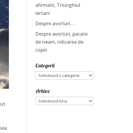
afirmatii, Triunghiul
iertarii
Despre avorturi….
Despre avorturi, pacate
de neam, ridicarea de
copiii
Categorii
Categorii
Arhive
Arhive
rut
mea.