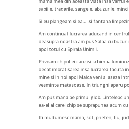
mama mea din aceasta viata insa varful er
sabiile, tradarile, sangele, abuzurile, minc
Si eu plangeam si ea…..si fantana limpezir
Am continuat lucrarea aducand in centrul b
deasupra noastra am pus Salba cu bucurii
apoi totul cu Spirala Unimii.
Priveam chipul ei care isi schimba lumino
decat imbratisarea insa lucrarea facuta in
mine si in noi apoi Maica veni si aseza i
vesminte matasoase. In triunghi aparu pom
Am pus mana pe primul glob….intelepciune,
ea-el al carei chip se suprapunea acum cu
Iti multumesc mama, sot, prieten, fiu, ju