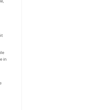
le,
it
ile
e in
i
e