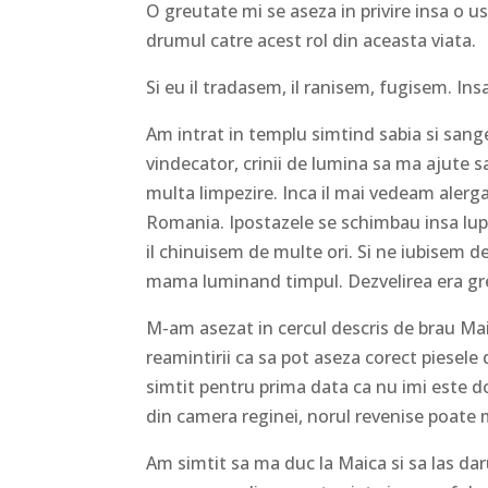
O greutate mi se aseza in privire insa o u
drumul catre acest rol din aceasta viata.
Si eu il tradasem, il ranisem, fugisem. Ins
Am intrat in templu simtind sabia si sange
vindecator, crinii de lumina sa ma ajute 
multa limpezire. Inca il mai vedeam alerga
Romania. Ipostazele se schimbau insa lupt
il chinuisem de multe ori. Si ne iubisem de
mama luminand timpul. Dezvelirea era grea
M-am asezat in cercul descris de brau Maic
reamintirii ca sa pot aseza corect piesele
simtit pentru prima data ca nu imi este doa
din camera reginei, norul revenise poate 
Am simtit sa ma duc la Maica si sa las dar