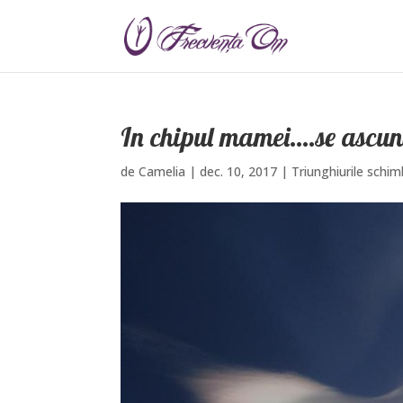
In chipul mamei….se ascun
de
Camelia
|
dec. 10, 2017
|
Triunghiurile schim