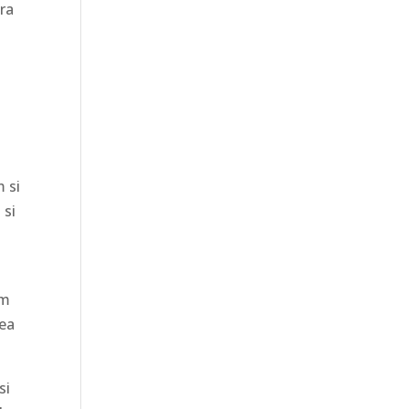
era
 si
 si
am
rea
si