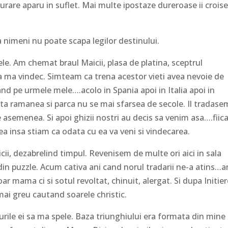
surare aparu in suflet. Mai multe ipostaze dureroase ii crois
a nimeni nu poate scapa legilor destinului.
le. Am chemat braul Maicii, plasa de platina, sceptrul
sa ma vindec. Simteam ca trena acestor vieti avea nevoie de
nd pe urmele mele….acolo in Spania apoi in Italia apoi in
a ramanea si parca nu se mai sfarsea de secole. Il tradasem
 asemenea. Si apoi ghizii nostri au decis sa venim asa….fiica
 insa stiam ca odata cu ea va veni si vindecarea.
ii, dezabrelind timpul. Revenisem de multe ori aici in sala
 din puzzle. Acum cativa ani cand norul tradarii ne-a atins…
r mama ci si sotul revoltat, chinuit, alergat. Si dupa Initie
mai greu cautand soarele christic.
urile ei sa ma spele. Baza triunghiului era formata din mine 