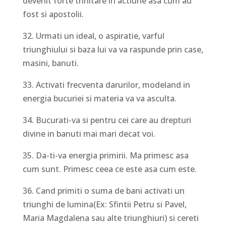
devenit forte trinitare in actiune asa cum au
fost si apostolii.
32. Urmati un ideal, o aspiratie, varful
triunghiului si baza lui va va raspunde prin case,
masini, banuti.
33. Activati frecventa darurilor, modeland in
energia bucuriei si materia va va asculta.
34. Bucurati-va si pentru cei care au drepturi
divine in banuti mai mari decat voi.
35. Da-ti-va energia primirii. Ma primesc asa
cum sunt. Primesc ceea ce este asa cum este.
36. Cand primiti o suma de bani activati un
triunghi de lumina(Ex: Sfintii Petru si Pavel,
Maria Magdalena sau alte triunghiuri) si cereti