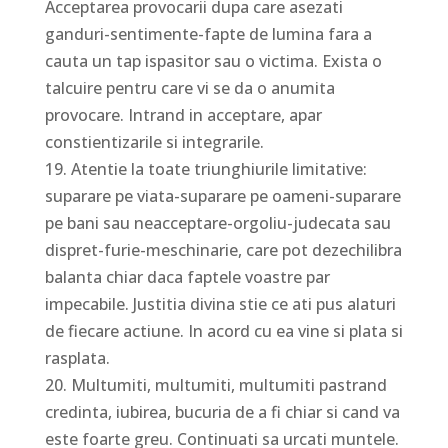
Acceptarea provocarii dupa care asezati
ganduri-sentimente-fapte de lumina fara a
cauta un tap ispasitor sau o victima. Exista o
talcuire pentru care vi se da o anumita
provocare. Intrand in acceptare, apar
constientizarile si integrarile.
19. Atentie la toate triunghiurile limitative:
suparare pe viata-suparare pe oameni-suparare
pe bani sau neacceptare-orgoliu-judecata sau
dispret-furie-meschinarie, care pot dezechilibra
balanta chiar daca faptele voastre par
impecabile. Justitia divina stie ce ati pus alaturi
de fiecare actiune. In acord cu ea vine si plata si
rasplata.
20. Multumiti, multumiti, multumiti pastrand
credinta, iubirea, bucuria de a fi chiar si cand va
este foarte greu. Continuati sa urcati muntele.