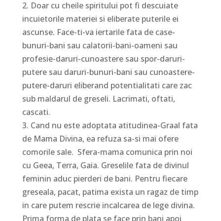
2. Doar cu cheile spiritului pot fi descuiate
incuietorile materiei si eliberate puterile ei
ascunse. Face-ti-va iertarile fata de case-
bunuri-bani sau calatorii-bani-oameni sau
profesie-daruri-cunoastere sau spor-daruri-
putere sau daruri-bunuri-bani sau cunoastere-
putere-daruri eliberand potentialitati care zac
sub maldarul de greseli. Lacrimati, oftati,
cascati.
3. Cand nu este adoptata atitudinea-Graal fata
de Mama Divina, ea refuza sa-si mai ofere
comorile sale. Sfera-mama comunica prin noi
cu Geea, Terra, Gaia. Greselile fata de divinul
feminin aduc pierderi de bani. Pentru fiecare
greseala, pacat, patima exista un ragaz de timp
in care putem rescrie incalcarea de lege divina.
Prima forma de plata se face prin bani apoi