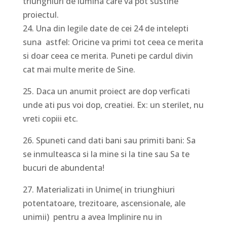
triunghiuri de lumina care va pot sustine
proiectul.
24. Una din legile date de cei 24 de intelepti
suna astfel: Oricine va primi tot ceea ce merita
si doar ceea ce merita. Puneti pe cardul divin
cat mai multe merite de Sine.
25. Daca un anumit proiect are dop verficati
unde ati pus voi dop, creatiei. Ex: un sterilet, nu
vreti copiii etc.
26. Spuneti cand dati bani sau primiti bani: Sa
se inmulteasca si la mine si la tine sau Sa te
bucuri de abundenta!
27. Materializati in Unime( in triunghiuri
potentatoare, trezitoare, ascensionale, ale
unimii) pentru a avea Implinire nu in