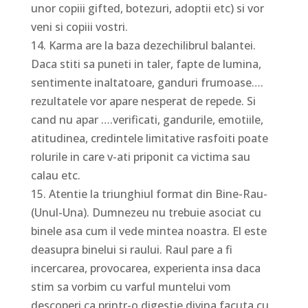
unor copiii gifted, botezuri, adoptii etc) si vor
veni si copiii vostri.
14. Karma are la baza dezechilibrul balantei.
Daca stiti sa puneti in taler, fapte de lumina,
sentimente inaltatoare, ganduri frumoase….
rezultatele vor apare nesperat de repede. Si
cand nu apar ….verificati, gandurile, emotiile,
atitudinea, credintele limitative rasfoiti poate
rolurile in care v-ati priponit ca victima sau
calau etc.
15. Atentie la triunghiul format din Bine-Rau-
(Unul-Una). Dumnezeu nu trebuie asociat cu
binele asa cum il vede mintea noastra. El este
deasupra binelui si raului. Raul pare a fi
incercarea, provocarea, experienta insa daca
stim sa vorbim cu varful muntelui vom
descoperi ca printr-o digestie divina facuta cu