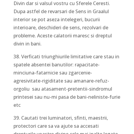
Divin dar si valsul vostru cu Sferele Ceresti.
Dupa astfel de revarsari de Sens in Graalul
interior se pot aseza intelegeri, bucurii
interioare, deschideri de sens, rezolvari de
probleme. Aceste calatorii maresc si dreptul
divin in bani.
38. Verficati triunghiurile limitative care stau in
spatele absentei banutilor: rapacitate-
minciuna-fatarnicie sau zgarcenie-
agresivitate-rigiditate sau amanare-refuz-
orgoliu sau atasament-pretentii-sindromul
printesei sau nu-mi pasa de bani-neliniste-furie
etc
39. Cautati trei luminatori, sfinti, maestrii,
protectori care sa va ajute sa accesati
drepturile voastre divine cele mai inalte legate