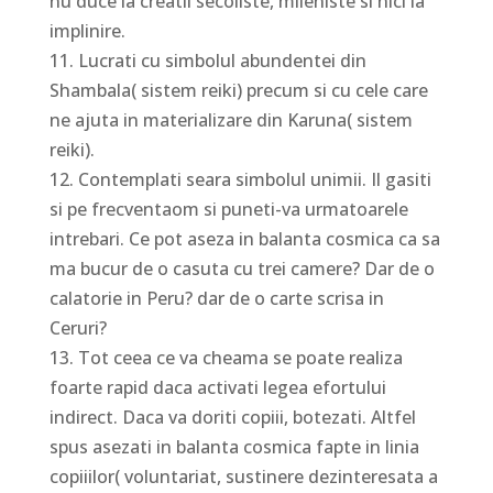
nu duce la creatii secoliste, mileniste si nici la
implinire.
11. Lucrati cu simbolul abundentei din
Shambala( sistem reiki) precum si cu cele care
ne ajuta in materializare din Karuna( sistem
reiki).
12. Contemplati seara simbolul unimii. Il gasiti
si pe frecventaom si puneti-va urmatoarele
intrebari. Ce pot aseza in balanta cosmica ca sa
ma bucur de o casuta cu trei camere? Dar de o
calatorie in Peru? dar de o carte scrisa in
Ceruri?
13. Tot ceea ce va cheama se poate realiza
foarte rapid daca activati legea efortului
indirect. Daca va doriti copiii, botezati. Altfel
spus asezati in balanta cosmica fapte in linia
copiiilor( voluntariat, sustinere dezinteresata a