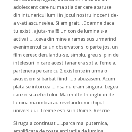
adolescent care nu ma stia dar care aparuse
din intunericul lumii in jocul nostru inocent de-
a v-ati ascunselea. Si am grait…Doamne daca
tu existi, ajuta-ma!!!! Un con de lumina s-a
activat …..ceva din mine a ramas sus urmarind
evenimentul ca un observator si o parte jos, un
film ceresc derulandu-se, simplu, greu si plin de
intelesuri in care acest tanar era sotia, femeia,
partenera pe care cu 2 existente in urma o
avusesem si barbat fiind ….o abuzasem. Acum
plata se intorcea….insa nu eram singura. Legea
cauzei si a efectului. Mai multe triunghiuri de
lumina ma imbracau revelandu-mi chipul
universului. Treime esti si in Unime. Rescrie.
Si ruga a continuat …..parca mai puternica,
amplificata de toate entitatile de lumina