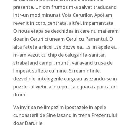
prezente. Un om frumos m-a salvat traducand
intr-un mod minunat Voia Cerurilor. Apoi am
revenit in corp, centrata, altfel, impamantata.
O noua etapa se deschidea in care nu mai eram
doar in Ceruri ci uneam Cerul cu Pamantul. O
alta fateta a fiicei…se dezvelea…..si in apele ei…
m-am vazut cu chip de calugarita-sanitar,
strabatand campii, munti, vai avand trusa de
limpezit suflete cu mine. Si reamintirile,
dezvelirile, intelegerile curgeau asezandu-se in
puzzle -ul vietii la inceput ca o joaca apoi ca un
drum.
Va invit sa ne limpezim ipostazele in apele
cunoasterii de Sine lasand in trena Prezentului
doar Darurile.