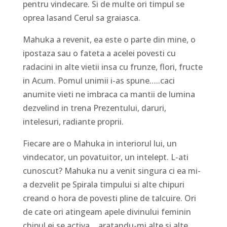
pentru vindecare. Si de multe ori timpul se
oprea lasand Cerul sa graiasca.
Mahuka a revenit, ea este o parte din mine, o
ipostaza sau o fateta a acelei povesti cu
radacini in alte vietii insa cu frunze, flori, fructe
in Acum. Pomul unimii i-as spune…..caci
anumite vieti ne imbraca ca mantii de lumina
dezvelind in trena Prezentului, daruri,
intelesuri, radiante proprii.
Fiecare are o Mahuka in interiorul lui, un
vindecator, un povatuitor, un intelept. L-ati
cunoscut? Mahuka nu a venit singura ci ea mi-
a dezvelit pe Spirala timpului si alte chipuri
creand o hora de povesti pline de talcuire. Ori
de cate ori atingeam apele divinului feminin
chipul ei se activa….aratandu-mi alte si alte