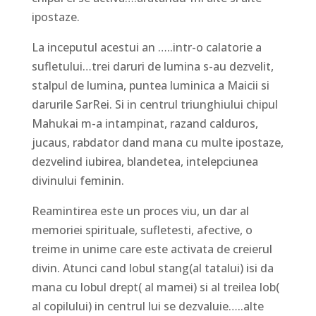
ipostaze.
La inceputul acestui an …..intr-o calatorie a
sufletului…trei daruri de lumina s-au dezvelit,
stalpul de lumina, puntea luminica a Maicii si
darurile SarRei. Si in centrul triunghiului chipul
Mahukai m-a intampinat, razand calduros,
jucaus, rabdator dand mana cu multe ipostaze,
dezvelind iubirea, blandetea, intelepciunea
divinului feminin.
Reamintirea este un proces viu, un dar al
memoriei spirituale, sufletesti, afective, o
treime in unime care este activata de creierul
divin. Atunci cand lobul stang(al tatalui) isi da
mana cu lobul drept( al mamei) si al treilea lob(
al copilului) in centrul lui se dezvaluie…..alte