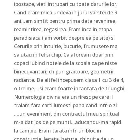
ipostaze, vieti intrupari cu toate darurile lor.
Cand eram mica undeva in jurul varstei de 9
ani…am simtit pentru prima data revenirea,
reamintirea, regasirea. Eram inca in etapa
paradisiaca ( am vorbit despre ea pe site) si
Cerurile prin intuitie, bucurie, frumusete ma
salutau in fel si chip. Calatoream doar prin
copaci iubind notele de la scoala ca pe niste
binecuvantari, chipuri graitoare, geometrii
radiante. De altfel incepusem clasa 1 cu 3 de 4,
o treime….si eram foarte incantata de triunghi.
Numerologia divina era un firesc pe care il
traiam fara carti lumesti pana cand intr-o zi
….un eveniment din contractul meu spiritual
m-a dat jos de pe munti…aducandu-ma rapid
la campie. Eram tarata intr-un bloc in
constructie, legata, batuta, chinuita de un