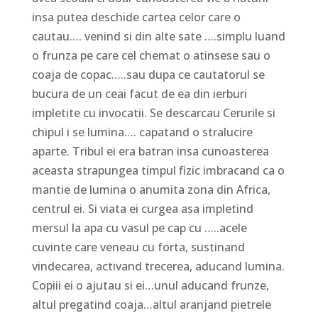
insa putea deschide cartea celor care o
cautau…. venind si din alte sate ….simplu luand
o frunza pe care cel chemat o atinsese sau o
coaja de copac…..sau dupa ce cautatorul se
bucura de un ceai facut de ea din ierburi
impletite cu invocatii. Se descarcau Cerurile si
chipul i se lumina…. capatand o stralucire
aparte. Tribul ei era batran insa cunoasterea
aceasta strapungea timpul fizic imbracand ca o
mantie de lumina o anumita zona din Africa,
centrul ei. Si viata ei curgea asa impletind
mersul la apa cu vasul pe cap cu …..acele
cuvinte care veneau cu forta, sustinand
vindecarea, activand trecerea, aducand lumina.
Copiii ei o ajutau si ei…unul aducand frunze,
altul pregatind coaja…altul aranjand pietrele