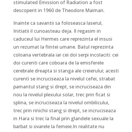
stimulated Emission of Radiation a fost
descoperit in 1960 de Theodore Maiman.
Inainte ca savantii sa foloseasca laserul,
Initiatii il cunoasteau deja. Il regasim in
caduceul lui Hermes care reprezinta el insusi
un rezumat la fiintei umane. Batul reprezinta
coloana vertebrala iar cei doi serpi incolaciti: cei
doi curenti care coboara de la emisferele
cerebrale dreapta si stanga ale creierului; acesti
curenti se incruciseaza la nivelul cefei, strabat
pamantul stang si drept, se incruciseaza din
nou la nivelul plexului solar, trec prin ficat si
splina, se incruciseaza la nivelul ombilicului,
trec prin rinichii stang si drept, se incruciseaza
in Hara si trec la final prin glandele sexuale la
barbat si ovarele la femeie.In realitate nu