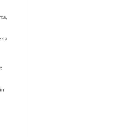
rta,
e sa
t
 in