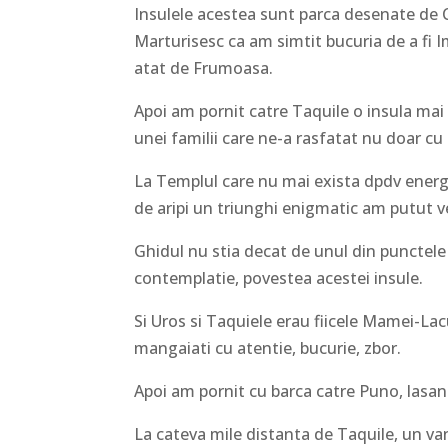
Insulele acestea sunt parca desenate de Cer
Marturisesc ca am simtit bucuria de a fi I
atat de Frumoasa.
Apoi am pornit catre Taquile o insula mai
unei familii care ne-a rasfatat nu doar cu
La Templul care nu mai exista dpdv energet
de aripi un triunghi enigmatic am putut 
Ghidul nu stia decat de unul din punctele 
contemplatie, povestea acestei insule.
Si Uros si Taquiele erau fiicele Mamei-Lacu
mangaiati cu atentie, bucurie, zbor.
Apoi am pornit cu barca catre Puno, lasand
La cateva mile distanta de Taquile, un va