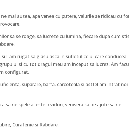
 ne mai auzea, apa venea cu putere, valurile se ridicau cu fo
provocare.
lor sa se roage, sa lucreze cu lumina, fiecare dupa cum sti
Rabdare.
si l-am rugat sa glasuiasca in sufletul celui care conducea
 grupului si cu tot dragul meu am inceput sa lucrez. Am facu
am configurat.
uficienta, suparare, barfa, carcoteala si astfel am intrat noi
ra sa ne spele aceste reziduri, venisera sa ne ajute sa ne
bire, Curatenie si Rabdare.