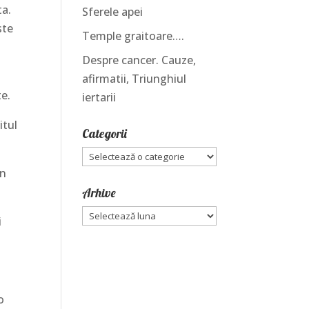
ta.
Sferele apei
ste
Temple graitoare….
Despre cancer. Cauze,
afirmatii, Triunghiul
te.
iertarii
itul
Categorii
Categorii
in
Arhive
Arhive
i
o