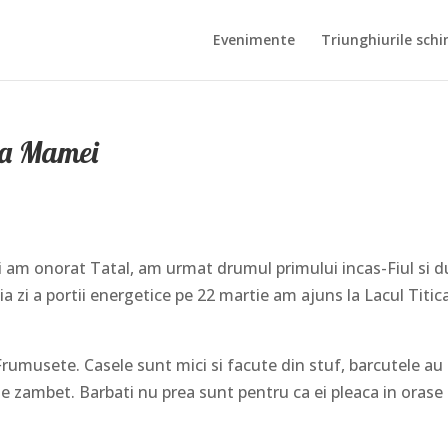
Evenimente
Triunghiurile schi
rea Mamei
i am onorat Tatal, am urmat drumul primului incas-Fiul si 
ia zi a portii energetice pe 22 martie am ajuns la Lacul Titic
Frumusete. Casele sunt mici si facute din stuf, barcutele au
 de zambet. Barbati nu prea sunt pentru ca ei pleaca in orase