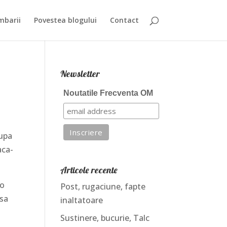
mbarii
Povestea blogului
Contact
Newsletter
Noutatile Frecventa OM
dupa
aca-
Articole recente
 o
Post, rugaciune, fapte
 sa
inaltatoare
Sustinere, bucurie, Talc