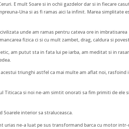
uri. E mult Soare si in ochii gazdelor dar si in fiecare casu
mpreuna-Una si as fi ramas aici la infinit. Marea simplitate e
 civilizata unde am ramas pentru cateva ore in imbratisarea
 mancarea fizica ci si cu mult zambet, drag, caldura si poves
ic, am putut sta in fata lui pe iarba, am meditat si in rasar
vedea.
acestui triunghi astfel ca mai multe am aflat noi, rasfoind 
l Titicaca si noi ne-am simtit onorati sa fim primiti de ele s
 Soarele interior sa straluceasca.
nt urias ne-a luat pe sus transformand barca cu motor intr-