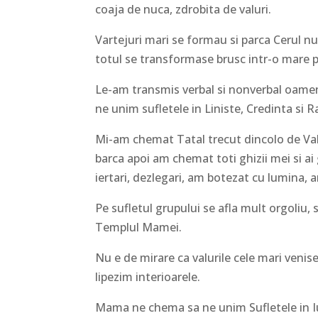
coaja de nuca, zdrobita de valuri.
Vartejuri mari se formau si parca Cerul nu
totul se transformase brusc intr-o mare 
Le-am transmis verbal si nonverbal oameni
ne unim sufletele in Liniste, Credinta si 
Mi-am chemat Tatal trecut dincolo de Val 
barca apoi am chemat toti ghizii mei si ai
iertari, dezlegari, am botezat cu lumina, 
Pe sufletul grupului se afla mult orgoliu, s
Templul Mamei.
Nu e de mirare ca valurile cele mari venise
lipezim interioarele.
Mama ne chema sa ne unim Sufletele in Iu