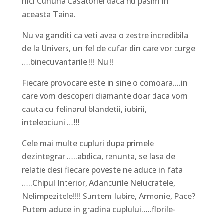
nici Cununa Casatoriei daca nu pasim in
aceasta Taina.
Nu va ganditi ca veti avea o zestre incredibila
de la Univers, un fel de cufar din care vor curge
….binecuvantarile!!!! Nu!!!
Fiecare provocare este in sine o comoara….in
care vom descoperi diamante doar daca vom
cauta cu felinarul blandetii, iubirii,
intelepciunii…!!!
Cele mai multe cupluri dupa primele
dezintegrari…..abdica, renunta, se lasa de
relatie desi fiecare poveste ne aduce in fata
…..Chipul Interior, Adancurile Nelucratele,
Nelimpezitele!!!! Suntem Iubire, Armonie, Pace?
Putem aduce in gradina cuplului…..florile-