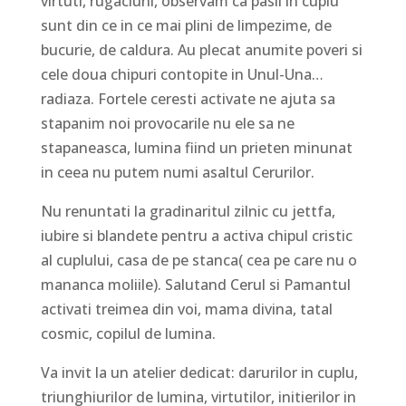
virtuti, rugaciuni, observam ca pasii in cuplu
sunt din ce in ce mai plini de limpezime, de
bucurie, de caldura. Au plecat anumite poveri si
cele doua chipuri contopite in Unul-Una…
radiaza. Fortele ceresti activate ne ajuta sa
stapanim noi provocarile nu ele sa ne
stapaneasca, lumina fiind un prieten minunat
in ceea nu putem numi asaltul Cerurilor.
Nu renuntati la gradinaritul zilnic cu jettfa,
iubire si blandete pentru a activa chipul cristic
al cuplului, casa de pe stanca( cea pe care nu o
mananca moliile). Salutand Cerul si Pamantul
activati treimea din voi, mama divina, tatal
cosmic, copilul de lumina.
Va invit la un atelier dedicat: darurilor in cuplu,
triunghiurilor de lumina, virtutilor, initierilor in