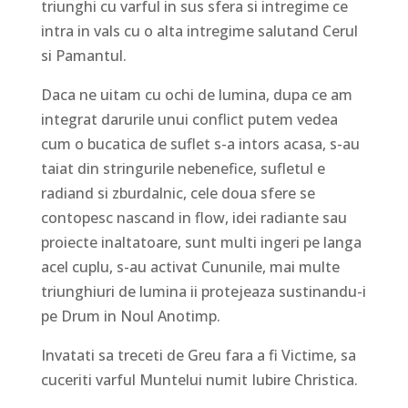
triunghi cu varful in sus sfera si intregime ce
intra in vals cu o alta intregime salutand Cerul
si Pamantul.
Daca ne uitam cu ochi de lumina, dupa ce am
integrat darurile unui conflict putem vedea
cum o bucatica de suflet s-a intors acasa, s-au
taiat din stringurile nebenefice, sufletul e
radiand si zburdalnic, cele doua sfere se
contopesc nascand in flow, idei radiante sau
proiecte inaltatoare, sunt multi ingeri pe langa
acel cuplu, s-au activat Cununile, mai multe
triunghiuri de lumina ii protejeaza sustinandu-i
pe Drum in Noul Anotimp.
Invatati sa treceti de Greu fara a fi Victime, sa
cuceriti varful Muntelui numit Iubire Christica.