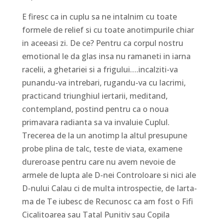
E firesc ca in cuplu sa ne intalnim cu toate
formele de relief si cu toate anotimpurile chiar
in aceeasi zi. De ce? Pentru ca corpul nostru
emotional le da glas insa nu ramaneti in iarna
racelii, a ghetariei si a frigului….incalziti-va
punandu-va intrebari, rugandu-va cu lacrimi,
practicand triunghiul iertarii, meditand,
contempland, postind pentru ca o noua
primavara radianta sa va invaluie Cuplul.
Trecerea de la un anotimp la altul presupune
probe plina de talc, teste de viata, examene
dureroase pentru care nu avem nevoie de
armele de lupta ale D-nei Controloare si nici ale
D-nului Calau ci de multa introspectie, de Iarta-
ma de Te iubesc de Recunosc ca am fost o Fifi
Cicalitoarea sau Tatal Punitiv sau Copila