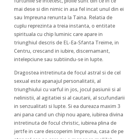
furtunile se intetesc, ploile sunt din ce in ce
mai dese si din nimic in asa fel incat unul din ei
sau Impreuna renunta la Taina. Relatia de
cuplu reprezinta a treia instanta, o entitate
spirituala cu chip luminic care apare in
triunghiul descris de EL-Ea-Sfanta Treime, in
Centru, crescand in iubire, discernamant,
intelepciune sau subtiindu-se in lupte.
Dragostea intretinuta de focul astral si de cel
sexual este apanajul personalitatii, al
triunghiului cu varful in jos, jocul pasiunii si al
nelinistii, al agitatiei si al cautarii, al scufundarii
in senzualitati si lupte. Si ea dureaza maxim 3
ani pana cand un chip nou apare, iubirea divina
intretinuta de focul christic, iubirea plina de
jertfe in care descoperim Impreuna, casa de pe