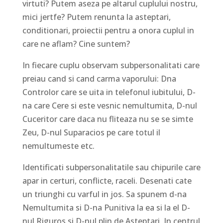
virtuti? Putem aseza pe altarul cuplului nostru,
mici jertfe? Putem renunta la asteptari,
conditionari, proiectii pentru a onora cuplul in
care ne aflam? Cine suntem?
In fiecare cuplu observam subpersonalitati care
preiau cand si cand carma vaporului: Dna
Controlor care se uita in telefonul iubitului, D-
na care Cere si este vesnic nemultumita, D-nul
Cuceritor care daca nu fliteaza nu se se simte
Zeu, D-nul Suparacios pe care totul il
nemultumeste etc.
Identificati subpersonalitatile sau chipurile care
apar in certuri, conflicte, raceli. Desenati cate
un triunghi cu varful in jos. Sa spunem d-na
Nemultumita si D-na Punitiva la ea si la el D-
nul Riguros si D-nul plin de Asteptari. In centrul