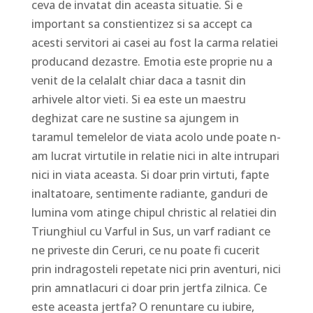
ceva de invatat din aceasta situatie. Si e
important sa constientizez si sa accept ca
acesti servitori ai casei au fost la carma relatiei
producand dezastre. Emotia este proprie nu a
venit de la celalalt chiar daca a tasnit din
arhivele altor vieti. Si ea este un maestru
deghizat care ne sustine sa ajungem in
taramul temelelor de viata acolo unde poate n-
am lucrat virtutile in relatie nici in alte intrupari
nici in viata aceasta. Si doar prin virtuti, fapte
inaltatoare, sentimente radiante, ganduri de
lumina vom atinge chipul christic al relatiei din
Triunghiul cu Varful in Sus, un varf radiant ce
ne priveste din Ceruri, ce nu poate fi cucerit
prin indragosteli repetate nici prin aventuri, nici
prin amnatlacuri ci doar prin jertfa zilnica. Ce
este aceasta jertfa? O renuntare cu iubire,