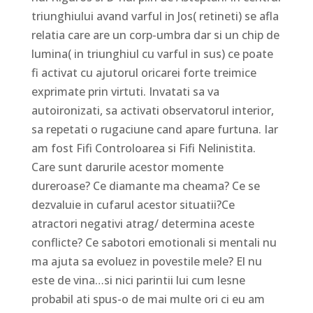
triunghiului avand varful in Jos( retineti) se afla
relatia care are un corp-umbra dar si un chip de
lumina( in triunghiul cu varful in sus) ce poate
fi activat cu ajutorul oricarei forte treimice
exprimate prin virtuti. Invatati sa va
autoironizati, sa activati observatorul interior,
sa repetati o rugaciune cand apare furtuna. Iar
am fost Fifi Controloarea si Fifi Nelinistita.
Care sunt darurile acestor momente
dureroase? Ce diamante ma cheama? Ce se
dezvaluie in cufarul acestor situatii?Ce
atractori negativi atrag/ determina aceste
conflicte? Ce sabotori emotionali si mentali nu
ma ajuta sa evoluez in povestile mele? El nu
este de vina…si nici parintii lui cum lesne
probabil ati spus-o de mai multe ori ci eu am