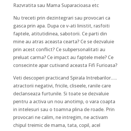
Razvratita sau Mama Suparacioasa etc
Nu treceti prin dezintegrari sau provocari ca
gasca prin apa. Dupa ce v-ati linistit, rasfoiti
faptele, atitutidinea, sabotorii. Ce parti din
mine au atras aceasta cearta? Ce se dezvaluie
prin acest conflict? Ce subpersonalitati au
preluat carma? Ce impact au faptele mele? Ce
consecinte apar cutivand aceasta Fifi Furioasa?
Veti descoperi practicand Spirala Intrebarilor…..
atractorii negativi, fricile, cliseele, ranile care
declanseaza furtunile. Si toate se dezvaluie
pentru a activa un nou anotimp, o vara coapta
in intelesuri sau o toamna plina de roade. Prin
provocari ne calim, ne intregim, ne activam
chipul treimic de mama, tata, copil, acel