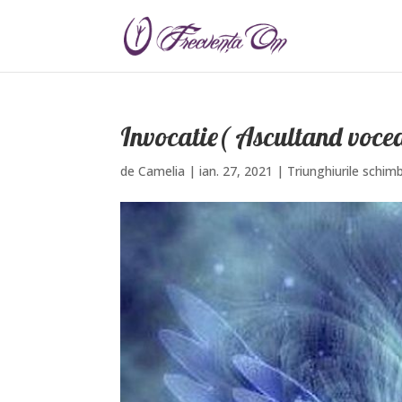
Invocatie( Ascultand voce
de
Camelia
|
ian. 27, 2021
|
Triunghiurile schimb