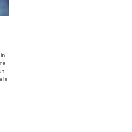
a
a
 in
ine
 un
a le
t