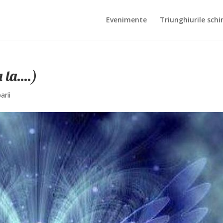
Evenimente
Triunghiurile schi
a ta….)
arii