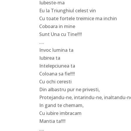
Iubeste-ma
Eu la Triunghiul celest vin
Cu toate fortele treimice ma inchin
Coboara in mine
Sunt Una cu Tine!!!!
….
Invoc lumina ta
Iubirea ta
Intelepciunea ta
Coloana sa fie!!!!
Cu ochi ceresti
Din albastru pur ne privesti,
Protejandu-ne, intarindu-ne, inaltandu-n
In gand te chemam,
Cu iubire imbracam
Mantia ta!!!!
….