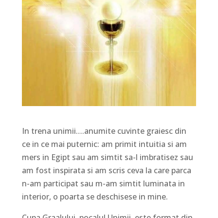
In trena unimii….anumite cuvinte graiesc din
ce in ce mai puternic: am primit intuitia si am
mers in Egipt sau am simtit sa-l imbratisez sau
am fost inspirata si am scris ceva la care parca
n-am participat sau m-am simtit luminata in
interior, o poarta se deschisese in mine.
Cupa Graalului, pocalul Unimii, este format din