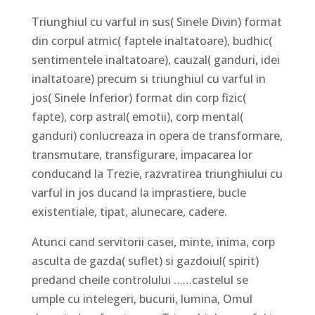
Triunghiul cu varful in sus( Sinele Divin) format
din corpul atmic( faptele inaltatoare), budhic(
sentimentele inaltatoare), cauzal( ganduri, idei
inaltatoare) precum si triunghiul cu varful in
jos( Sinele Inferior) format din corp fizic(
fapte), corp astral( emotii), corp mental(
ganduri) conlucreaza in opera de transformare,
transmutare, transfigurare, impacarea lor
conducand la Trezie, razvratirea triunghiului cu
varful in jos ducand la imprastiere, bucle
existentiale, tipat, alunecare, cadere.
Atunci cand servitorii casei, minte, inima, corp
asculta de gazda( suflet) si gazdoiul( spirit)
predand cheile controlului ……castelul se
umple cu intelegeri, bucurii, lumina, Omul