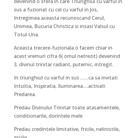
devenind o sfera in care Triunghiul cu varful in
sus a fuzionat cu cel cu varful in Jos,
Intregimea aceasta recunoscand Cerul,
Unimea, Bucuria Christica si insasi Valsul cu
Totul-Una.
Aceasta trecere-fuzionala o facem chiar in
acest vremuri cifra 6( omul netrezit) devenind
3, divinul trinitar radiant, puternic, intregit.
In triunghiul cu varful in sus ……ca sa invitati
Intuitia, Inspiratia, Iluminarea….activati
Predarea.
Predau Divinului Trinitar toate atasamentele,
conditionarile, dorintele mele
Predau credintele limitative, fricile, nelinistile,
grijile