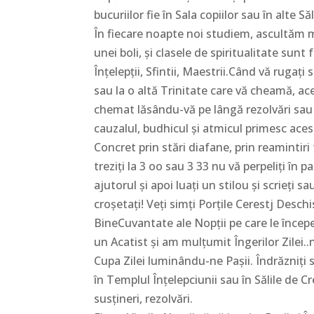
bucuriilor fie în Sala copiilor sau în alte
În fiecare noapte noi studiem, ascultăm 
unei boli, și clasele de spiritualitate sunt 
Înțelepții, Sfintii, Maestrii.Când vă rugaț
sau la o altă Trinitate care vă cheamă, aceș
chemat lăsându-vă pe lângă rezolvări sau î
cauzalul, budhicul și atmicul primesc aces
Concret prin stări diafane, prin reamintiri 
treziți la 3 oo sau 3 33 nu vă perpeliți în
ajutorul și apoi luați un stilou și scrieți
croșetați! Veți simți Porțile Cerestj Deschi
BineCuvantate ale Nopții pe care le încep
un Acatist și am mulțumit Îngerilor Zilei.
Cupa Zilei luminându-ne Pașii. Îndrăzniți 
în Templul Înțelepciunii sau în Sălile de C
susțineri, rezolvări.