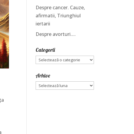
Despre cancer. Cauze,
afirmatii, Triunghiul
iertarii
Despre avorturi….
Categorii
Categorii
Arhive
Arhive
ța
a