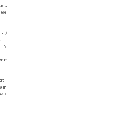
ant.
zele
-ați
…
i în
erut
tit
a in
 sau