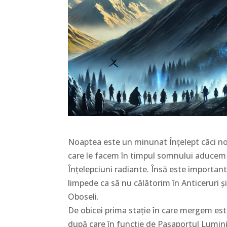
Noaptea este un minunat Înțelept căci noi 
care le facem în timpul somnului aducem di
Înțelepciuni radiante. Însă este important
limpede ca să nu călătorim în Anticeruri și
Oboseli.
De obicei prima stație în care mergem este 
după care în funcție de Pașaportul Luminic