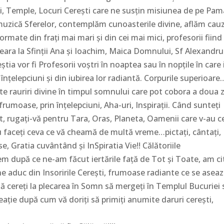
 Săli, Temple, Locuri Cerești care ne susțin misiunea de pe Pam
muzică Sferelor, contemplăm cunoasterile divine, aflăm cau
formate din frați mai mari și din cei mai mici, profesorii fiind
i seara la Sfinții Ana și Ioachim, Maica Domnului, Sf Alexandru
tia vor fi Profesorii voștri în noaptea sau în nopțile în care i
nțelepciuni și din iubirea lor radiantă. Corpurile superioare
te rauriri divine în timpul somnului care pot cobora a doua z
frumoase, prin înțelepciuni, Aha-uri, Inspirații. Când sunteți
 pat, rugați-vă pentru Tara, Oras, Planeta, Oamenii care v-au c
 sau faceți ceva ce vă cheamă de multă vreme…pictați, cântați,
se, Gratia cuvântând și InSpiratia Vie!! Călătoriile
em după ce ne-am făcut iertările față de Tot și Toate, am ci
.ne aduc din Insoririle Cerești, frumoase radiante ce se aseaz
să cereți la plecarea în Somn să mergeți în Templul Bucuriei
reație după cum vă doriți să primiți anumite daruri cerești,