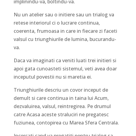
implinindu-va, boltindu-va.
Nu un atelier sau o initiere sau un trialog va
retese interiorul ci o lucrare continua,
coerenta, frumoasa in care in fiecare zi faceti
valsul cu triunghiurile de lumina, bucurandu-
va.
Daca va imaginati ca veniti luati trei initieri si
apoi gata cunoasteti sistemul, veti avea doar
inceputul povestii nu si maretia ei.
Triunghiurile descriu un covor inceput de
demult si care continua in taina lui Acum,
dezvaluirea, valsul, reintregirea. Pe drumul
catre Acasa aceste straluciri ne pregatesc
fuziunea, contopirea cu Marea Sfera Centrala.
Incercati cand va pregatiti pentru trialog sa