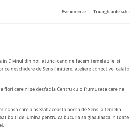
Evenimente
Triunghiurile schi
in Divinul din noi, atunci cand ne facem temele zilei si
ice deschidere de Sens ( initiere, ateliere conective, calator
de flori care ni se desfac la Centru cu o frumusete care ne
uminoasa care a asezat aceasta borna de Sens la temelia
reeat bolti de lumina pentru ca bucuria sa glasuiasca in toate
ei.