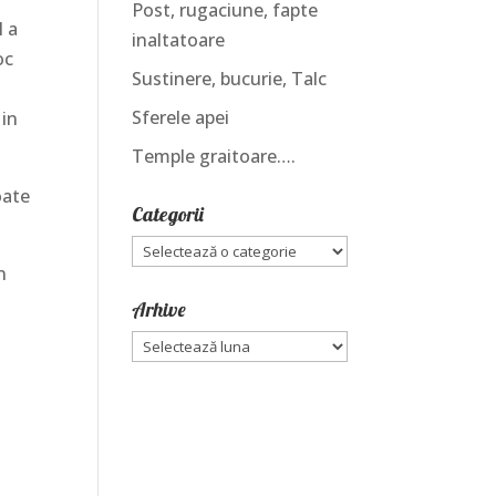
Post, rugaciune, fapte
l a
inaltatoare
oc
Sustinere, bucurie, Talc
a
Sferele apei
 in
Temple graitoare….
oate
Categorii
Categorii
n
Arhive
Arhive