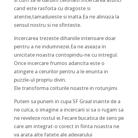
si cum sa le daruim celorlalti.Incercarea atunci
cand este rasfoita cu dragoste si
atentie,tamaduieste si inalta.Ea ne aliniaza la
sensul nostru si ne sfinteste.
Incercarea trezeste dihaniile interioare doar
pentru a ne indumnezei.Ea ne aseaza in
unicitate noastra contopindu-ne cu intregul.
Orice incercare frumos adancita este o
atingere a cerurilor pentru a le enunta in
puzzle-ul propriu divin.
Ele transforma colturile noastre in rotunjimi.
Putem sa punem in cupa SF Graal inainte de a
ne culca, o imagine a incercarii si sa o rugam sa
ne reveleze rostul ei.Fecare bucatica de sens pe
care am integrat-o corect in fiinta noastra ne
va arata alte fatete ale adevarului