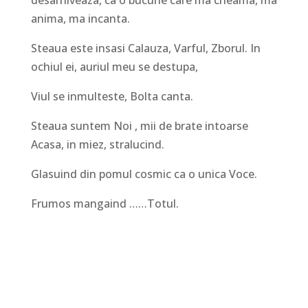
desarhiveaza, ca o bucurie care ma cheama, ma
anima, ma incanta.
Steaua este insasi Calauza, Varful, Zborul. In
ochiul ei, auriul meu se destupa,
Viul se inmulteste, Bolta canta.
Steaua suntem Noi , mii de brate intoarse
Acasa, in miez, stralucind.
Glasuind din pomul cosmic ca o unica Voce.
Frumos mangaind ……Totul.