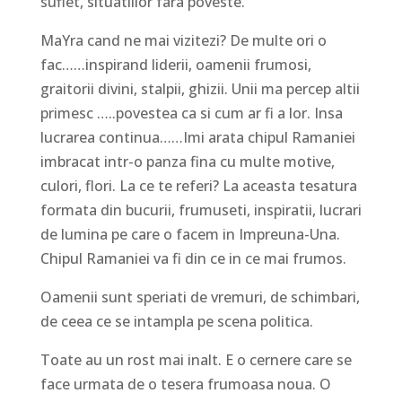
suflet, situatiilor fara poveste.
MaYra cand ne mai vizitezi? De multe ori o
fac……inspirand liderii, oamenii frumosi,
graitorii divini, stalpii, ghizii. Unii ma percep altii
primesc …..povestea ca si cum ar fi a lor. Insa
lucrarea continua……Imi arata chipul Ramaniei
imbracat intr-o panza fina cu multe motive,
culori, flori. La ce te referi? La aceasta tesatura
formata din bucurii, frumuseti, inspiratii, lucrari
de lumina pe care o facem in Impreuna-Una.
Chipul Ramaniei va fi din ce in ce mai frumos.
Oamenii sunt speriati de vremuri, de schimbari,
de ceea ce se intampla pe scena politica.
Toate au un rost mai inalt. E o cernere care se
face urmata de o tesera frumoasa noua. O