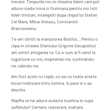
trecere. Timpurile noi isi cheama liderii care pot
aduce roada noua si frumoasa pentru noi toti:
lideri trinitari, inteleptiti dupa chipul lui Stefan
Cel Mare, Mihai Viteazu, Constantin
Brancoveanu.
Te-am simtit la manastirea Bistrita….Pentru o
clipa in straiele Sfantului Grigorie Decapolitul
am simtit atingerea ta. Ca si cum ai fi venit la
rugaciune cu noi, inspirandu-ne, sustinandu-
ne, iubindu-ne.
Am fost acolo cu copiii, cu voi cu toate aceste
locuri roditoare intru lumina. Si pasii vi s-au
deschis.
MayRa ce ne aduce aceasta toamna in cupa
sufletului? Cernere, reasezare, inaltare.