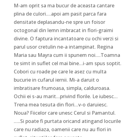
M-am oprit sa ma bucur de aceasta cantare
plina de culori….apoi am pasit parca fara
densitate deplasandu-ne spre un foisor
octogonal din lemn imbracat in flori-graimi
divine. O faptura incantatoare cu ochi verzi si
parul usor cretulin ne-a intampinat. Regina
Maria sau Mayra cum ii spunem noi….Toamna
te simt in suflet cel mai bine…i-am spus soptit.
Cobori cu roade pe care le asez cu multa
bucurie in cufarul iernii. Mi-a daruit o
imbratisare frumoasa, simpla, calduroasa.
Ochii ei s-au marit…privind florile. Le iubesc…
Trena mea tesuta din flori…v-o daruiesc.
Noua? Fiicelor care unesc Cerul si Pamantul.
…..Si poate fi purtata oricand atingand locurile
care nu radiaza, oamenii care nu au flori in