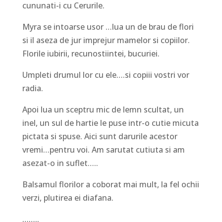
cununati-i cu Cerurile.
Myra se intoarse usor …lua un de brau de flori
si il aseza de jur imprejur mamelor si copiilor.
Florile iubirii, recunostiintei, bucuriei.
Umpleti drumul lor cu ele….si copiii vostri vor
radia.
Apoi lua un sceptru mic de lemn scultat, un
inel, un sul de hartie le puse intr-o cutie micuta
pictata si spuse. Aici sunt darurile acestor
vremi…pentru voi. Am sarutat cutiuta si am
asezat-o in suflet…..
Balsamul florilor a coborat mai mult, la fel ochii
verzi, plutirea ei diafana.
……..