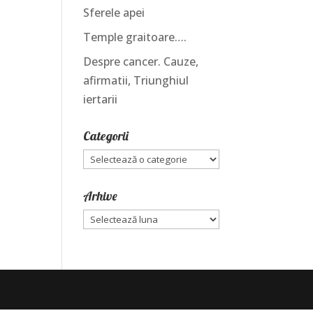
Sferele apei
Temple graitoare….
Despre cancer. Cauze,
afirmatii, Triunghiul
iertarii
Categorii
Categorii
Arhive
Arhive