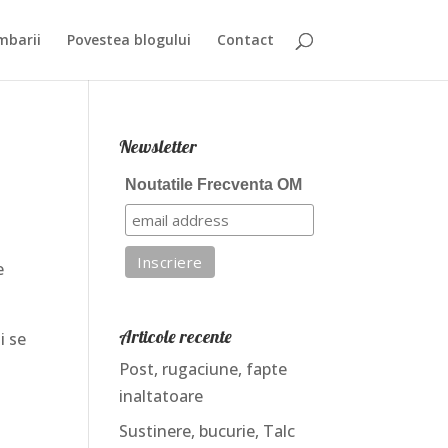
mbarii
Povestea blogului
Contact
Newsletter
Noutatile Frecventa OM
e
Articole recente
i se
Post, rugaciune, fapte
inaltatoare
Sustinere, bucurie, Talc