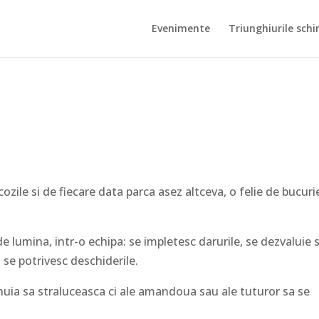
Evenimente
Triunghiurile schi
cozile si de fiecare data parca asez altceva, o felie de bucuri
 de lumina, intr-o echipa: se impletesc darurile, se dezvaluie s
 se potrivesc deschiderile.
uia sa straluceasca ci ale amandoua sau ale tuturor sa se