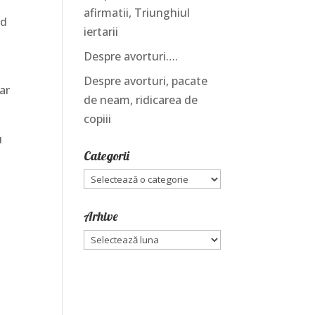
afirmatii, Triunghiul
nd
iertarii
Despre avorturi….
Despre avorturi, pacate
oar
de neam, ridicarea de
copiii
u
Categorii
Categorii
Arhive
Arhive