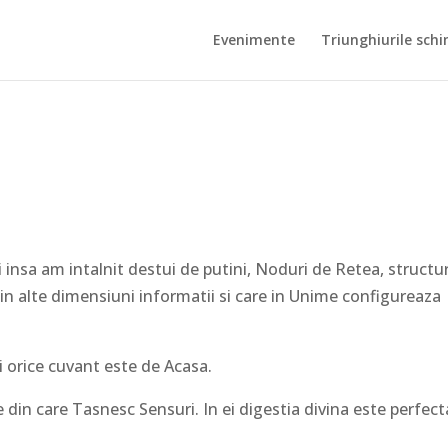
Evenimente
Triunghiurile schi
insa am intalnit destui de putini, Noduri de Retea, structur
in alte dimensiuni informatii si care in Unime configureaza
i orice cuvant este de Acasa.
din care Tasnesc Sensuri. In ei digestia divina este perfec