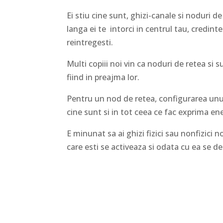
Ei stiu cine sunt, ghizi-canale si noduri 
langa ei te intorci in centrul tau, credintel
reintregesti.
Multi copiii noi vin ca noduri de retea si 
fiind in preajma lor.
Pentru un nod de retea, configurarea unui l
cine sunt si in tot ceea ce fac exprima ene
E minunat sa ai ghizi fizici sau nonfizici n
care esti se activeaza si odata cu ea se des