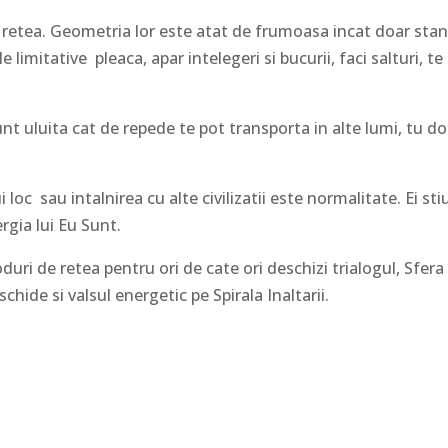
de retea. Geometria lor este atat de frumoasa incat doar sta
e limitative pleaca, apar intelegeri si bucurii, faci salturi, te
sunt uluita cat de repede te pot transporta in alte lumi, tu d
oc sau intalnirea cu alte civilizatii este normalitate. Ei sti
rgia lui Eu Sunt.
oduri de retea pentru ori de cate ori deschizi trialogul, Sfera
chide si valsul energetic pe Spirala Inaltarii.