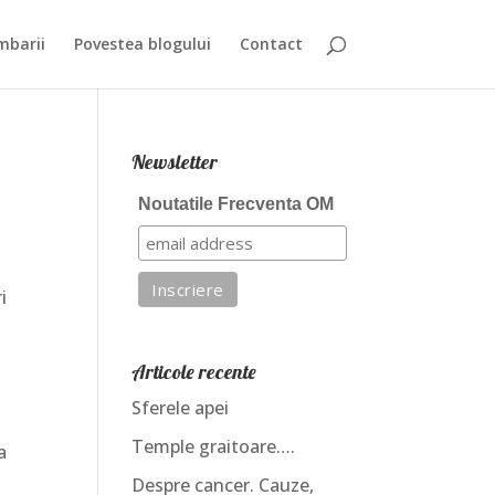
mbarii
Povestea blogului
Contact
Newsletter
Noutatile Frecventa OM
i
Articole recente
Sferele apei
Temple graitoare….
ta
Despre cancer. Cauze,