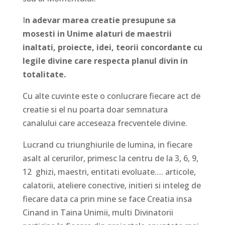
I
n adevar marea creatie presupune sa
mosesti in Unime alaturi de maestrii
inaltati, proiecte, idei, teorii concordante cu
legile divine care respecta planul divin in
totalitate.
Cu alte cuvinte este o conlucrare fiecare act de
creatie si el nu poarta doar semnatura
canalului care acceseaza frecventele divine.
Lucrand cu triunghiurile de lumina, in fiecare
asalt al cerurilor, primesc la centru de la 3, 6, 9,
12 ghizi, maestri, entitati evoluate…. articole,
calatorii, ateliere conective, initieri si inteleg de
fiecare data ca prin mine se face Creatia insa
Cinand in Taina Unimii, multi Divinatorii