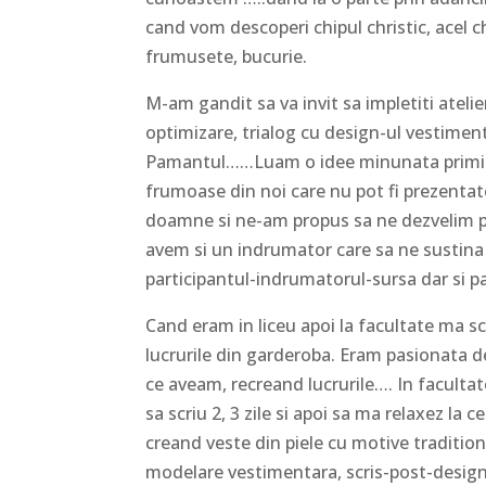
cand vom descoperi chipul christic, acel ch
frumusete, bucurie.
M-am gandit sa va invit sa impletiti ateli
optimizare, trialog cu design-ul vestiment
Pamantul……Luam o idee minunata primita i
frumoase din noi care nu pot fi prezentat
doamne si ne-am propus sa ne dezvelim p
avem si un indrumator care sa ne sustina 
participantul-indrumatorul-sursa dar si par
Cand eram in liceu apoi la facultate ma 
lucrurile din garderoba. Eram pasionata d
ce aveam, recreand lucrurile…. In facult
sa scriu 2, 3 zile si apoi sa ma relaxez la 
creand veste din piele cu motive traditio
modelare vestimentara, scris-post-design. 