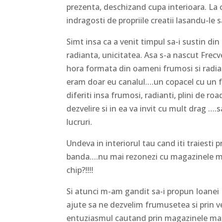
prezenta, deschizand cupa interioara. La ca
indragosti de propriile creatii lasandu-le sa
Simt insa ca a venit timpul sa-i sustin di
radianta, unicitatea. Asa s-a nascut Frec
hora formata din oameni frumosi si radiant
eram doar eu canalul….un copacel cu un fru
diferiti insa frumosi, radianti, plini de r
dezvelire si in ea va invit cu mult drag ….sa
lucruri.
Undeva in interiorul tau cand iti traiesti p
banda….nu mai rezonezi cu magazinele mari
chip?!!!!
Si atunci m-am gandit sa-i propun Ioanei
ajute sa ne dezvelim frumusetea si prin v
entuziasmul cautand prin magazinele mari