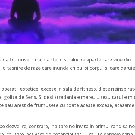
aina frumusetii (ra)diante, o stralucire aparte care vine din
l, o tasnire de raze care inunda chipul si corpul si care darui
operatii estetice, excese in sala de fitness, diete neinspirat
 golita de Sens. Si desi stradania e mare……rezultatul e mi
itate sau arest de frumusete cu toate aceste excese, atasame
dezvelire, centrare, inaltare ne invita in primul rand sa ne
e, cautare, activare de potentialitati…..multe perdele pana