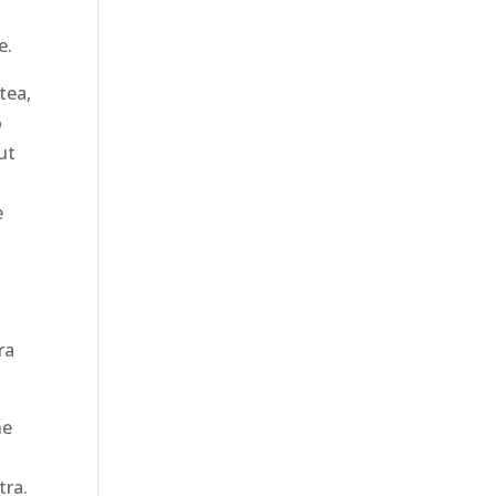
e.
tea,
o
ut
e
ra
ne
tra.