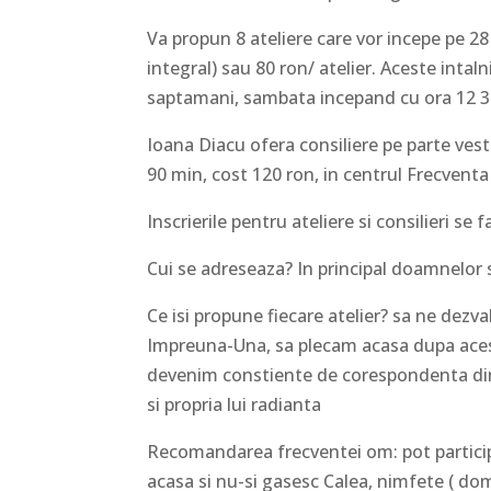
Va propun 8 ateliere care vor incepe pe 28
integral) sau 80 ron/ atelier. Aceste intal
saptamani, sambata incepand cu ora 12 3
Ioana Diacu ofera consiliere pe parte ves
90 min, cost 120 ron, in centrul Frecvent
Inscrierile pentru ateliere si consilieri 
Cui se adreseaza? In principal doamnelor 
Ce isi propune fiecare atelier? sa ne dezval
Impreuna-Una, sa plecam acasa dupa acest
devenim constiente de corespondenta dintr
si propria lui radianta
Recomandarea frecventei om: pot particip
acasa si nu-si gasesc Calea, nimfete ( dom