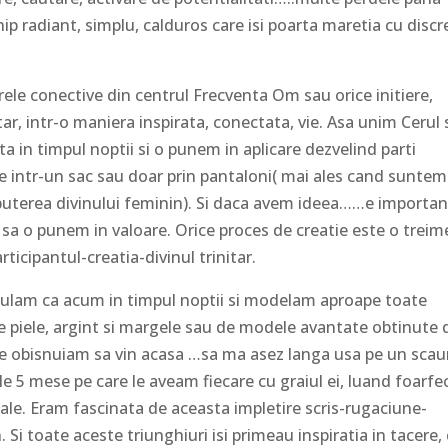
ip radiant, simplu, calduros care isi poarta maretia cu discre
erele conective din centrul Frecventa Om sau orice initiere,
ar, intr-o maniera inspirata, conectata, vie. Asa unim Cerul 
n timpul noptii si o punem in aplicare dezvelind parti
e intr-un sac sau doar prin pantaloni( mai ales cand suntem
uterea divinului feminin). Si daca avem ideea……e importan
sa o punem in valoare. Orice proces de creatie este o treim
ticipantul-creatia-divinul trinitar.
sculam ca acum in timpul noptii si modelam aproape toate
e piele, argint si margele sau de modele avantate obtinute 
ate obisnuiam sa vin acasa …sa ma asez langa usa pe un scau
cele 5 mese pe care le aveam fiecare cu graiul ei, luand foarfe
nale. Eram fascinata de aceasta impletire scris-rugaciune-
Si toate aceste triunghiuri isi primeau inspiratia in tacere,