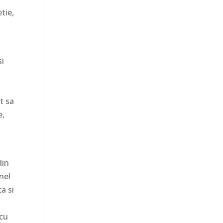
tie,
si
t sa
e,
din
nel
ca si
 cu