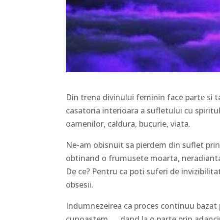
Din trena divinului feminin face parte si t
casatoria interioara a sufletului cu spiritu
oamenilor, caldura, bucurie, viata.
Ne-am obisnuit sa pierdem din suflet prin 
obtinand o frumusete moarta, neradianta,
De ce? Pentru ca poti suferi de invizibil
obsesii.
Indumnezeirea ca proces continuu bazat pe 
cunoastem …..dand la o parte prin adancir