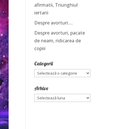
afirmatii, Triunghiul
iertarii
Despre avorturi….
Despre avorturi, pacate
de neam, ridicarea de
copiii
Categorii
Categorii
Arhive
Arhive