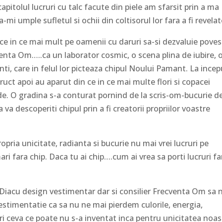
pitolul lucruri cu talc facute din piele am sfarsit prin a ma
-mi umple sufletul si ochii din coltisorul lor fara a fi revelat
n ce in ce mai mult pe oamenii cu daruri sa-si dezvaluie poves
venta Om…..ca un laborator cosmic, o scena plina de iubire, 
i, care in felul lor picteaza chipul Noului Pamant. La incep
ct apoi au aparut din ce in ce mai multe flori si copacei
oade. O gradina s-a conturat pornind de la scris-om-bucurie d
 va descoperiti chipul prin a fi creatorii propriilor voastre
ropria unicitate, radianta si bucurie nu mai vrei lucruri pe
 fara chip. Daca tu ai chip….cum ai vrea sa porti lucruri fa
 Diacu design vestimentar dar si consilier Frecventa Om sa 
estimentatie ca sa nu ne mai pierdem culorile, energia,
 ceva ce poate nu s-a inventat inca pentru unicitatea noas