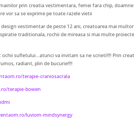
mainilor prin creatia vestimentara, femei fara chip, doamne
re vor sa se exprime pe toate razele vietii
 design vestimentar de peste 12 ani, creatoarea mai multor l
nspiratie traditionala, rochii de mireasa si mai multe proiect
.
 ochii sufletului…atunci va invitam sa ne scrieti!!!! Prin crea
rumos, radiant, plin de bucurie!!!!
ntaom.ro/terapie-craniosacrala
.ro/terapie-bowen
indmi
cventaom.ro/luviom-mindsynergy