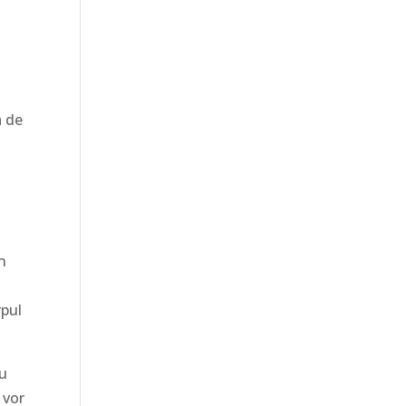
a de
in
rpul
au
 vor