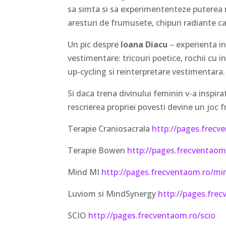
sa simta si sa experimententeze puterea 
aresturi de frumusete, chipuri radiante ca
Un pic despre
Ioana Diacu
– experienta in
vestimentare: tricouri poetice, rochii cu i
up-cycling si reinterpretare vestimentara
Si daca trena divinului feminin v-a inspirat
rescrierea propriei povesti devine un joc f
Terapie Craniosacrala
http://pages.frecve
Terapie Bowen
http://pages.frecventaom
Mind MI
http://pages.frecventaom.ro/m
Luviom si MindSynergy
http://pages.fre
SCIO
http://pages.frecventaom.ro/scio