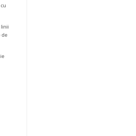
 cu
inii
e de
tie