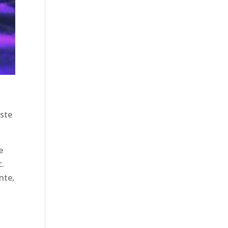
este
e
c.
nte,