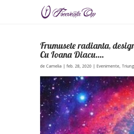
Frumusete radianta, design
Cu Ioana Diacu….
de
Camelia
|
feb. 28, 2020
|
Evenimente
,
Triung