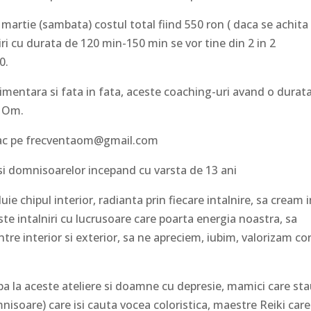
 martie (sambata) costul total fiind 550 ron ( daca se achita
niri cu durata de 120 min-150 min se vor tine din 2 in 2
0.
timentara si fata in fata, aceste coaching-uri avand o durat
a Om.
se fac pe frecventaom@gmail.com
si domnisoarelor incepand cu varsta de 13 ani
uie chipul interior, radianta prin fiecare intalnire, sa cream 
e intalniri cu lucrusoare care poarta energia noastra, sa
e interior si exterior, sa ne apreciem, iubim, valorizam co
a la aceste ateliere si doamne cu depresie, mamici care st
nisoare) care isi cauta vocea coloristica, maestre Reiki care