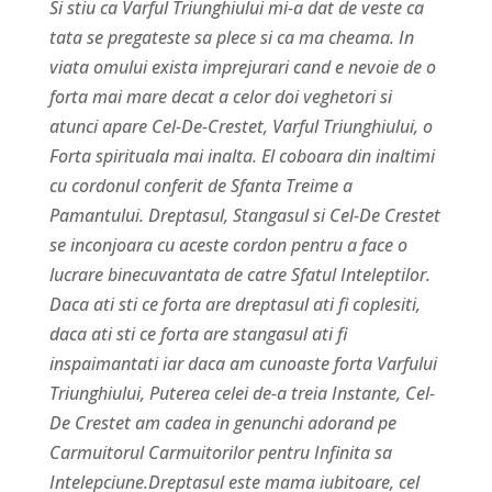
Si stiu ca Varful Triunghiului mi-a dat de veste ca
tata se pregateste sa plece si ca ma cheama. In
viata omului exista imprejurari cand e nevoie de o
forta mai mare decat a celor doi veghetori si
atunci apare Cel-De-Crestet, Varful Triunghiului, o
Forta spirituala mai inalta. El coboara din inaltimi
cu cordonul conferit de Sfanta Treime a
Pamantului. Dreptasul, Stangasul si Cel-De Crestet
se inconjoara cu aceste cordon pentru a face o
lucrare binecuvantata de catre Sfatul Inteleptilor.
Daca ati sti ce forta are dreptasul ati fi coplesiti,
daca ati sti ce forta are stangasul ati fi
inspaimantati iar daca am cunoaste forta Varfului
Triunghiului, Puterea celei de-a treia Instante, Cel-
De Crestet am cadea in genunchi adorand pe
Carmuitorul Carmuitorilor pentru Infinita sa
Intelepciune.Dreptasul este mama iubitoare, cel