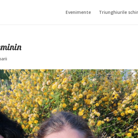
Evenimente
Triunghiurile schi
feminin
arii