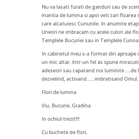
Nu va lasati furati de ganduri sau de scen
mantia de lumina si apoi veti zari floarea s
care alcatuiesc Cununile. In anumite etape, f
Uneori ne imbracam cu acele culori ale flo
Templele Bucuriei sau in Templele Cunoast
In cabinetul meu s-a format din aproape in
un mic altar. Intr-un fel as spune miracul
adeseori sau capatand noi luminite ….de la 
dezvelind, activand……imbratisand Omul.
Flori de lumina
Viu, Bucurie, Gradina
In ochiul trezit!!!
Cu buchete de flori,