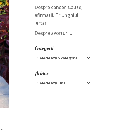
Despre cancer. Cauze,
afirmatii, Triunghiul
iertarii
Despre avorturi….
Categorii
Categorii
Arhive
Arhive
at