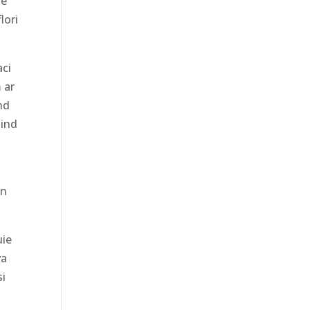
te
lori
aci
 ar
nd
nind
in
uie
va
si