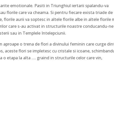
arite emotionale. Pasiti in Triunghiul iertarii spalandu-va
au florile care va cheama. Si pentru fiecare exista triade de 
lorile aurii va soptesc in altele florile albe in altele florile
rilor care s-au activat in structurile noastre conducandu-ne
erii sau in Templele Intelepciunii.
 aproape o trena de flori a divinului feminin care curge din
os, aceste flori se impletesc cu cristale si icoane, schimband
o etapa la alta …. graind in structurile celor care vin,