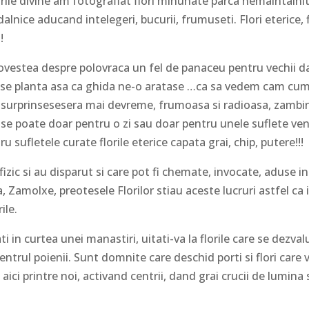
surile divine am fotografiat flori minunate parca nemaintalni
lnice aducand intelegeri, bucurii, frumuseti. Flori eterice, f
!
 povestea despre polovraca un fel de panaceu pentru vechii d
ase planta asa ca ghida ne-o aratase …ca sa vedem cam cum
.o surprinsesesera mai devreme, frumoasa si radioasa, zambi
u-se poate doar pentru o zi sau doar pentru unele suflete ve
 sufletele curate florile eterice capata grai, chip, putere!!!
fizic si au disparut si care pot fi chemate, invocate, aduse in
a, Zamolxe, preotesele Florilor stiau aceste lucruri astfel ca 
ile.
i in curtea unei manastiri, uitati-va la florile care se dezval
ntrul poienii. Sunt domnite care deschid porti si flori care 
aici printre noi, activand centrii, dand grai crucii de lumina 