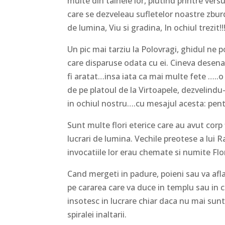
multe din tainele lor, plutind printre ver
care se dezveleau sufletelor noastre zburda
de lumina, Viu si gradina, In ochiul trezit!!!
Un pic mai tarziu la Polovragi, ghidul ne
care disparuse odata cu ei. Cineva desen
fi aratat…insa iata ca mai multe fete ….
de pe platoul de la Virtoapele, dezvelind
in ochiul nostru….cu mesajul acesta: pentru
Sunt multe flori eterice care au avut corp 
lucrari de lumina. Vechile preotese a lui R
invocatiile lor erau chemate si numite Flor
Cand mergeti in padure, poieni sau va aflat
pe cararea care va duce in templu sau in ce
insotesc in lucrare chiar daca nu mai sunt 
spiralei inaltarii.