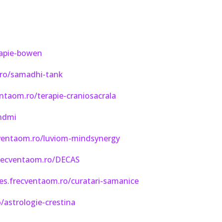
rapie-bowen
.ro/samadhi-tank
ntaom.ro/terapie-craniosacrala
indmi
cventaom.ro/luviom-mindsynergy
frecventaom.ro/DECAS
ges.frecventaom.ro/curatari-samanice
/astrologie-crestina