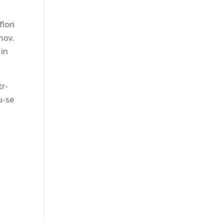
flori
 mov.
 in
tr-
u-se