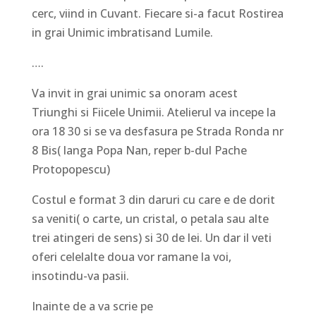
cerc, viind in Cuvant. Fiecare si-a facut Rostirea
in grai Unimic imbratisand Lumile.
….
Va invit in grai unimic sa onoram acest
Triunghi si Fiicele Unimii. Atelierul va incepe la
ora 18 30 si se va desfasura pe Strada Ronda nr
8 Bis( langa Popa Nan, reper b-dul Pache
Protopopescu)
Costul e format 3 din daruri cu care e de dorit
sa veniti( o carte, un cristal, o petala sau alte
trei atingeri de sens) si 30 de lei. Un dar il veti
oferi celelalte doua vor ramane la voi,
insotindu-va pasii.
Inainte de a va scrie pe