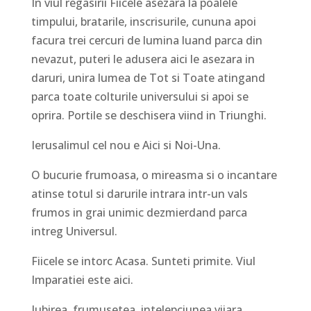
In viul regasirii Fiicele asezara la poalele
timpului, bratarile, inscrisurile, cununa apoi
facura trei cercuri de lumina luand parca din
nevazut, puteri le adusera aici le asezara in
daruri, unira lumea de Tot si Toate atingand
parca toate colturile universului si apoi se
oprira. Portile se deschisera viind in Triunghi.
Ierusalimul cel nou e Aici si Noi-Una.
O bucurie frumoasa, o mireasma si o incantare
atinse totul si darurile intrara intr-un vals
frumos in grai unimic dezmierdand parca
intreg Universul.
Fiicele se intorc Acasa. Sunteti primite. Viul
Imparatiei este aici.
Iubirea, frumusetea, intelepciunea viiara