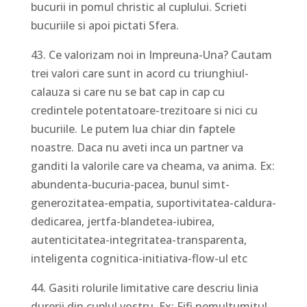
bucurii in pomul christic al cuplului. Scrieti
bucuriile si apoi pictati Sfera.
43. Ce valorizam noi in Impreuna-Una? Cautam
trei valori care sunt in acord cu triunghiul-
calauza si care nu se bat cap in cap cu
credintele potentatoare-trezitoare si nici cu
bucuriile. Le putem lua chiar din faptele
noastre. Daca nu aveti inca un partner va
ganditi la valorile care va cheama, va anima. Ex:
abundenta-bucuria-pacea, bunul simt-
generozitatea-empatia, suportivitatea-caldura-
dedicarea, jertfa-blandetea-iubirea,
autenticitatea-integritatea-transparenta,
inteligenta cognitica-initiativa-flow-ul etc
44. Gasiti rolurile limitative care descriu linia
durerii din cuplul vostru. Ex: Fifi nemultumitul