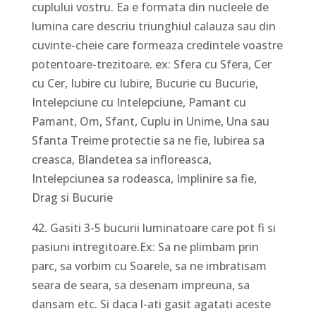
cuplului vostru. Ea e formata din nucleele de
lumina care descriu triunghiul calauza sau din
cuvinte-cheie care formeaza credintele voastre
potentoare-trezitoare. ex: Sfera cu Sfera, Cer
cu Cer, Iubire cu Iubire, Bucurie cu Bucurie,
Intelepciune cu Intelepciune, Pamant cu
Pamant, Om, Sfant, Cuplu in Unime, Una sau
Sfanta Treime protectie sa ne fie, Iubirea sa
creasca, Blandetea sa infloreasca,
Intelepciunea sa rodeasca, Implinire sa fie,
Drag si Bucurie
42. Gasiti 3-5 bucurii luminatoare care pot fi si
pasiuni intregitoare.Ex: Sa ne plimbam prin
parc, sa vorbim cu Soarele, sa ne imbratisam
seara de seara, sa desenam impreuna, sa
dansam etc. Si daca l-ati gasit agatati aceste