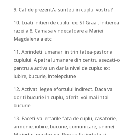
9. Cat de prezent/a sunteti in cuplul vostru?
10. Luati initieri de cuplu: ex: Sf Graal, Initierea
razei a 8, Camasa vindecatoare a Mariei
Magdalena a etc
11. Aprindeti lumanari in trinitatea-pastor a
cuplului. A patra lumanare din centru asezati-o
pentru a activa un dar la nivel de cuplu: ex:
iubire, bucurie, intelepciune
12. Activati legea efortului indirect. Daca va
doriti bucurie in cuplu, oferiti voi mai intai
bucurie
13. Faceti-va iertarile fata de cuplu, casatorie,
armonie, iubire, bucurie, comunicare, unime(
Ma iert si ma dezleg, Rog sa fiu iertata si