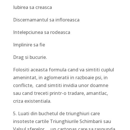
Iubirea sa creasca
Discernamantul sa infloreasca
Intelepciunea sa rodeasca
Implinire sa fie
Drag si bucurie.
Folositi aceasta formula cand va simtiti cuplul
amenintat, in aglomeratii in razboaie psi, in
conflicte, cand simtiti invidia unor doamne
sau cand treceti printr-o tradare, amantlac,
criza existentiala.
5. Luati din buchetul de triunghiuri care
insoteste cartile Triunghiurile Schimbarii sau
Valsul sferelor…. un cartonas care sa raspunda