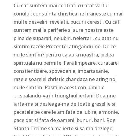
Cu cat suntem mai centrati cu atat varful
conului, constiinta christica ne hraneste cu mai
multe dezveliri, revelatii, bucurii ceresti. Cu cat
suntem mai la periferie si aura noastra este
plina de suparari, neiubiri, neiertari, cu atat nu
simtim razele Prezentei atingandu-ne. De ce
nu le simtim? pentru ca aura noastra, pielea
spirituala nu permite. Fara limpezire, curatare,
constientizare, spovedanie, impartasanie,
razele soarelei christic char daca ne ating noi
nu le simtim. Pasiti in acest con luminic
…..spalandu-va in triunghiul iertarii. Doamne
iarta-ma si dezleaga-ma de toate greselile si
pacatele pe care le am fata de iubire, armonie,
pace dar si fata de oameni, bunuri, bani. Rog
Sfanta Treime sa ma ierte si sa ma dezlege,