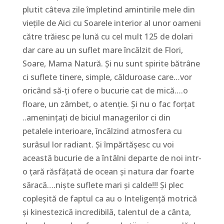
plutit câteva zile împletind amintirile mele din
viețile de Aici cu Soarele interior al unor oameni
către trăiesc pe lună cu cel mult 125 de dolari
dar care au un suflet mare încălzit de Flori,
Soare, Mama Natură. Și nu sunt spirite bătrâne
ci suflete tinere, simple, călduroase care…vor
oricând să-ți ofere o bucurie cat de mică….o
floare, un zâmbet, o atenție. Și nu o fac forțat
..amenințați de biciul managerilor ci din
petalele interioare, încălzind atmosfera cu
surâsul lor radiant. Și împărtășesc cu voi
această bucurie de a întâlni departe de noi intr-
o țară răsfățată de ocean și natura dar foarte
săracă….niște suflete mari și calde!!! Și plec
copleșită de faptul ca au o Inteligență motrică
și kinestezică incredibilă, talentul de a cânta,