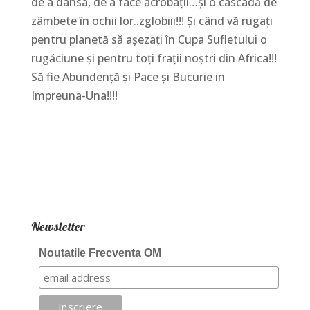
de a dansa, de a face acrobații…și o cascadă de
zâmbete în ochii lor..zglobiii!!! Și când vă rugați
pentru planetă să așezați în Cupa Sufletului o
rugăciune și pentru toți frații noștri din Africa!!!
Să fie Abundență și Pace și Bucurie in
Impreuna-Una!!!!
Newsletter
Noutatile Frecventa OM