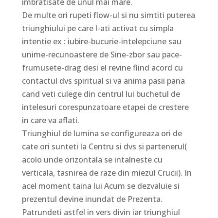
imbratisate de unul mai mare.
De multe ori rupeti flow-ul si nu simtiti puterea
triunghiului pe care l-ati activat cu simpla
intentie ex : iubire-bucurie-intelepciune sau
unime-recunoastere de Sine-zbor sau pace-
frumusete-drag desi el revine fiind acord cu
contactul dvs spiritual si va anima pasii pana
cand veti culege din centrul lui buchetul de
intelesuri corespunzatoare etapei de crestere
in care va aflati.
Triunghiul de lumina se configureaza ori de
cate ori sunteti la Centru si dvs si partenerul(
acolo unde orizontala se intalneste cu
verticala, tasnirea de raze din miezul Crucii). In
acel moment taina lui Acum se dezvaluie si
prezentul devine inundat de Prezenta.
Patrundeti astfel in vers divin iar triunghiul