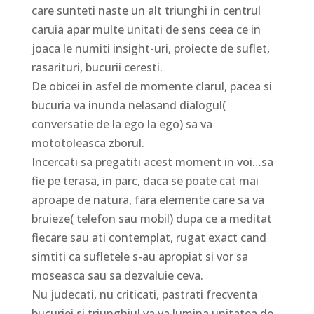
care sunteti naste un alt triunghi in centrul
caruia apar multe unitati de sens ceea ce in
joaca le numiti insight-uri, proiecte de suflet,
rasarituri, bucurii ceresti.
De obicei in asfel de momente clarul, pacea si
bucuria va inunda nelasand dialogul(
conversatie de la ego la ego) sa va
mototoleasca zborul.
Incercati sa pregatiti acest moment in voi…sa
fie pe terasa, in parc, daca se poate cat mai
aproape de natura, fara elemente care sa va
bruieze( telefon sau mobil) dupa ce a meditat
fiecare sau ati contemplat, rugat exact cand
simtiti ca sufletele s-au apropiat si vor sa
moseasca sau sa dezvaluie ceva.
Nu judecati, nu criticati, pastrati frecventa
bucuriei si triunghiul va va lumina unitatea de