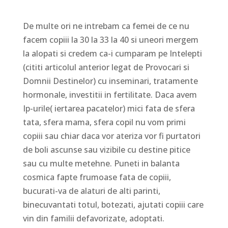
De multe ori ne intrebam ca femei de ce nu
facem copiii la 30 la 33 la 40 si uneori mergem
la alopati si credem ca-i cumparam pe Intelepti
(cititi articolul anterior legat de Provocari si
Domnii Destinelor) cu inseminari, tratamente
hormonale, investitii in fertilitate. Daca avem
Ip-urile( iertarea pacatelor) mici fata de sfera
tata, sfera mama, sfera copil nu vom primi
copiii sau chiar daca vor ateriza vor fi purtatori
de boli ascunse sau vizibile cu destine pitice
sau cu multe metehne. Puneti in balanta
cosmica fapte frumoase fata de copiii,
bucurati-va de alaturi de alti parinti,
binecuvantati totul, botezati, ajutati copiii care
vin din familii defavorizate, adoptati.