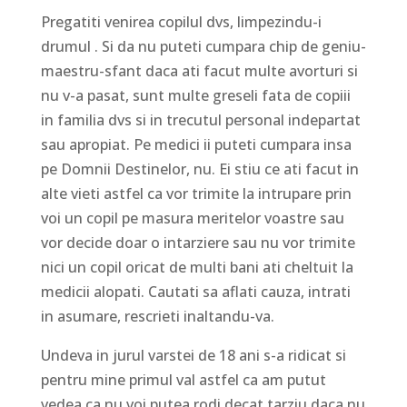
Pregatiti venirea copilul dvs, limpezindu-i
drumul . Si da nu puteti cumpara chip de geniu-
maestru-sfant daca ati facut multe avorturi si
nu v-a pasat, sunt multe greseli fata de copiii
in familia dvs si in trecutul personal indepartat
sau apropiat. Pe medici ii puteti cumpara insa
pe Domnii Destinelor, nu. Ei stiu ce ati facut in
alte vieti astfel ca vor trimite la intrupare prin
voi un copil pe masura meritelor voastre sau
vor decide doar o intarziere sau nu vor trimite
nici un copil oricat de multi bani ati cheltuit la
medicii alopati. Cautati sa aflati cauza, intrati
in asumare, rescrieti inaltandu-va.
Undeva in jurul varstei de 18 ani s-a ridicat si
pentru mine primul val astfel ca am putut
vedea ca nu voi putea rodi decat tarziu daca nu