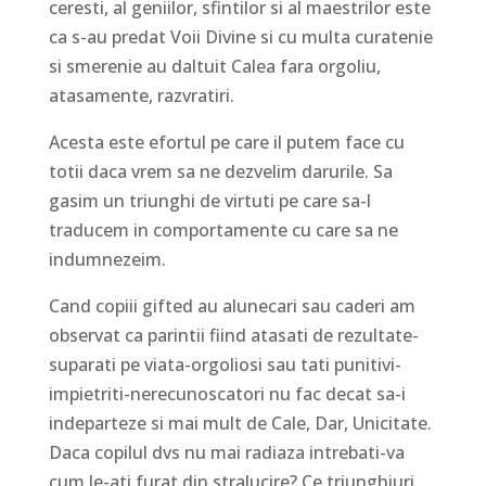
ceresti, al geniilor, sfintilor si al maestrilor este
ca s-au predat Voii Divine si cu multa curatenie
si smerenie au daltuit Calea fara orgoliu,
atasamente, razvratiri.
Acesta este efortul pe care il putem face cu
totii daca vrem sa ne dezvelim darurile. Sa
gasim un triunghi de virtuti pe care sa-l
traducem in comportamente cu care sa ne
indumnezeim.
Cand copiii gifted au alunecari sau caderi am
observat ca parintii fiind atasati de rezultate-
suparati pe viata-orgoliosi sau tati punitivi-
impietriti-nerecunoscatori nu fac decat sa-i
indeparteze si mai mult de Cale, Dar, Unicitate.
Daca copilul dvs nu mai radiaza intrebati-va
cum le-ati furat din stralucire? Ce triunghiuri