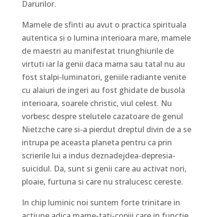
Darurilor.
Mamele de sfinti au avut o practica spirituala
autentica si o lumina interioara mare, mamele
de maestri au manifestat triunghiurile de
virtuti iar la genii daca mama sau tatal nu au
fost stalpi-luminatori, geniile radiante venite
cu alaiuri de ingeri au fost ghidate de busola
interioara, soarele christic, viul celest. Nu
vorbesc despre stelutele cazatoare de genul
Nietzche care si-a pierdut dreptul divin de a se
intrupa pe aceasta planeta pentru ca prin
scrierile lui a indus deznadejdea-depresia-
suicidul. Da, sunt si genii care au activat nori,
ploaie, furtuna si care nu stralucesc cereste.
In chip luminic noi suntem forte trinitare in
actiune adica mame-tati-copiii care in functie