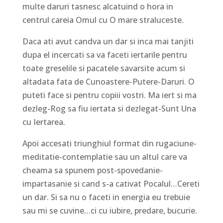
multe daruri tasnesc alcatuind o hora in
centrul careia Omul cu O mare straluceste.
Daca ati avut candva un dar si inca mai tanjiti
dupa el incercati sa va faceti iertarile pentru
toate greselile si pacatele savarsite acum si
altadata fata de Cunoastere-Putere-Daruri. O
puteti face si pentru copiii vostri. Ma iert si ma
dezleg-Rog sa fiu iertata si dezlegat-Sunt Una
cu Iertarea.
Apoi accesati triunghiul format din rugaciune-
meditatie-contemplatie sau un altul care va
cheama sa spunem post-spovedanie-
impartasanie si cand s-a cativat Pocalul…Cereti
un dar. Si sa nu o faceti in energia eu trebuie
sau mi se cuvine…ci cu iubire, predare, bucurie.