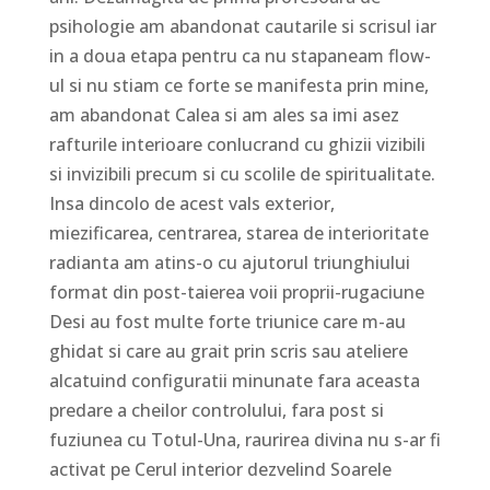
psihologie am abandonat cautarile si scrisul iar
in a doua etapa pentru ca nu stapaneam flow-
ul si nu stiam ce forte se manifesta prin mine,
am abandonat Calea si am ales sa imi asez
rafturile interioare conlucrand cu ghizii vizibili
si invizibili precum si cu scolile de spiritualitate.
Insa dincolo de acest vals exterior,
miezificarea, centrarea, starea de interioritate
radianta am atins-o cu ajutorul triunghiului
format din post-taierea voii proprii-rugaciune
Desi au fost multe forte triunice care m-au
ghidat si care au grait prin scris sau ateliere
alcatuind configuratii minunate fara aceasta
predare a cheilor controlului, fara post si
fuziunea cu Totul-Una, raurirea divina nu s-ar fi
activat pe Cerul interior dezvelind Soarele