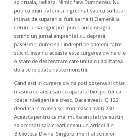
spirituala, radiaza. Nimic fara Dumnezeu. Nu
poti cu mari datorii si ingreunat sau cu sufletul
intinat de suparari si furii sa inalti Oamenii la
Ceruri…insa sigur poti prin transa neagra
scriind un jurnal amprentat cu depresii,
paseisme, dureri sa-i indrepti pe oameni catre
suicid. Insa nu aceasta este curgerea divina ci e
o stare de descentrare care unita cu abilitatea
de a scrie poate naste monstrii.
Cand esti in curgere divina poti observa si chiar
masura cu ansa sau cu aparatul biospecter ca
toate inteligentele cresc. Daca aveati IQ 125
deodata in transa scriitoriceasca aveti 230.
Aceasta pentru ca mai multe entitati va sustin
sa accesati sala creatilor sau un articol din
Biblioteca Divina. Singurul merit al scribilor