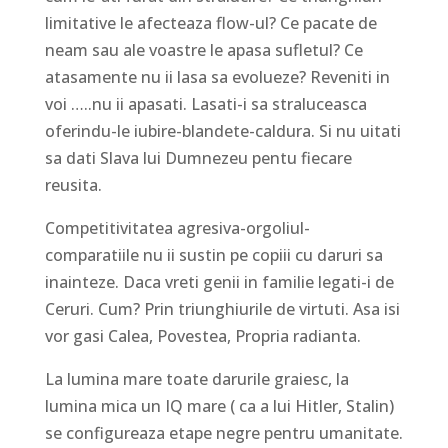
limitative le afecteaza flow-ul? Ce pacate de
neam sau ale voastre le apasa sufletul? Ce
atasamente nu ii lasa sa evolueze? Reveniti in
voi …..nu ii apasati. Lasati-i sa straluceasca
oferindu-le iubire-blandete-caldura. Si nu uitati
sa dati Slava lui Dumnezeu pentu fiecare
reusita.
Competitivitatea agresiva-orgoliul-
comparatiile nu ii sustin pe copiii cu daruri sa
inainteze. Daca vreti genii in familie legati-i de
Ceruri. Cum? Prin triunghiurile de virtuti. Asa isi
vor gasi Calea, Povestea, Propria radianta.
La lumina mare toate darurile graiesc, la
lumina mica un IQ mare ( ca a lui Hitler, Stalin)
se configureaza etape negre pentru umanitate.