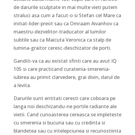
de darurile sculptate in mai multe vieti putem
straluci asa cum a facut-o si Stefan cel Mare ca
initiat-lider-preot sau ca Omraam Aivanhov ca
maestru-dezvelitor-traducator al lumilor
subtile sau ca Maicuta Veronica ca stalp de
lumina-graitor ceresc-deschizator de porti.
Ganditi-va ca au existat sfinti care au avut IQ
105 si care practicand curatenia-smerenia-
iubirea au primit clarvedere, grai divin, darul de
a levita.
Darurile sunt entitati ceresti care coboara pe
langa noi deschizandu-ne portile radiante ale
vietii. Cand cunoasterea cereasca se impleteste
cu smerenia si bucuria sau cu credinta si
blandetea sau cu intelepciunea si recunostiinta