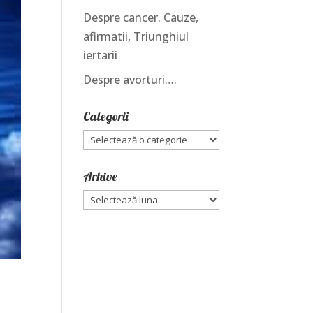
Despre cancer. Cauze,
afirmatii, Triunghiul
iertarii
Despre avorturi….
Categorii
Categorii
Arhive
Arhive