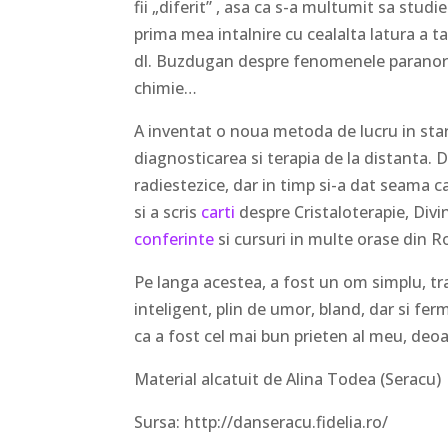
fii „diferit” , asa ca s-a multumit sa stud
prima mea intalnire cu cealalta latura a t
dl. Buzdugan despre fenomenele paranorma
chimie…
A inventat o noua metoda de lucru in sta
diagnosticarea si terapia de la distanta.
radiestezice, dar in timp si-a dat seama c
si a scris
carti
despre Cristaloterapie, Divin
conferinte
si cursuri in multe orase din R
Pe langa acestea, a fost un om simplu, train
inteligent, plin de umor, bland, dar si ferm
ca a fost cel mai bun prieten al meu, deoa
Material alcatuit de Alina Todea (Seracu)
Sursa: http://danseracu.fidelia.ro/