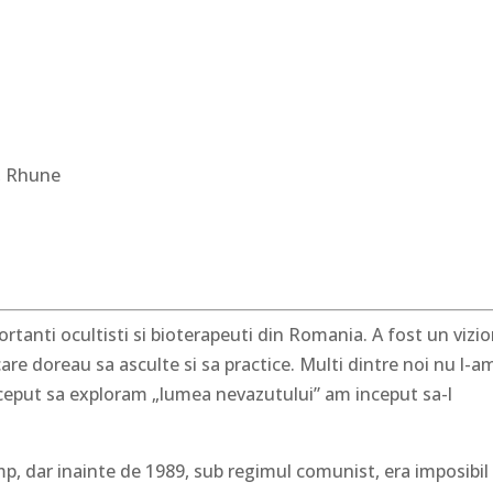
e, Rhune
rtanti ocultisti si bioterapeuti din Romania. A fost un vizi
 care doreau sa asculte si sa practice. Multi dintre noi nu l-a
nceput sa exploram „lumea nevazutului” am inceput sa-l
mp, dar inainte de 1989, sub regimul comunist, era imposibil