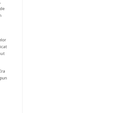
,
 de
n
elor
icat
nut
Era
spun