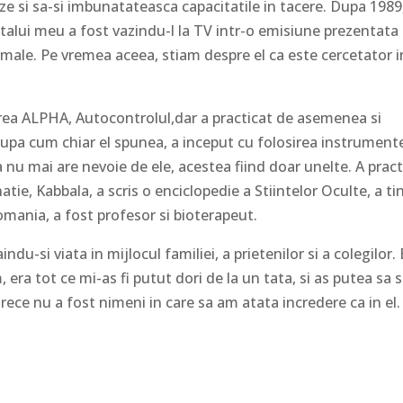
ieze si sa-si imbunatateasca capacitatile in tacere. Dupa 1989
atalui meu a fost vazindu-l la TV intr-o emisiune prezentata
le. Pe vremea aceea, stiam despre el ca este cercetator i
rea ALPHA, Autocontrolul,dar a practicat de asemenea si
 Dupa cum chiar el spunea, a inceput cu folosirea instrument
a nu mai are nevoie de ele, acestea fiind doar unelte. A pract
atie, Kabbala, a scris o enciclopedie a Stiintelor Oculte, a ti
omania, a fost profesor si bioterapeut.
du-si viata in mijlocul familiei, a prietenilor si a colegilor. 
, era tot ce mi-as fi putut dori de la un tata, si as putea sa 
rece nu a fost nimeni in care sa am atata incredere ca in el.