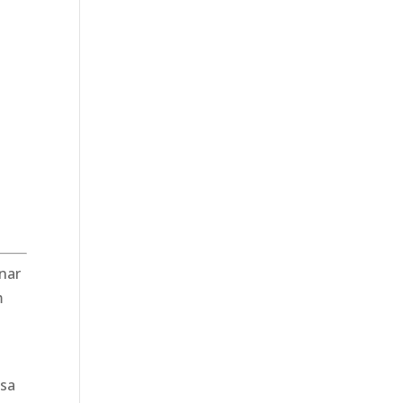
onar
m
 sa