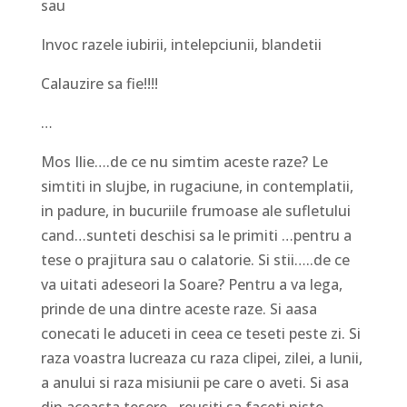
sau
Invoc razele iubirii, intelepciunii, blandetii
Calauzire sa fie!!!!
…
Mos Ilie….de ce nu simtim aceste raze? Le
simtiti in slujbe, in rugaciune, in contemplatii,
in padure, in bucuriile frumoase ale sufletului
cand…sunteti deschisi sa le primiti …pentru a
tese o prajitura sau o calatorie. Si stii…..de ce
va uitati adeseori la Soare? Pentru a va lega,
prinde de una dintre aceste raze. Si aasa
conecati le aduceti in ceea ce teseti peste zi. Si
raza voastra lucreaza cu raza clipei, zilei, a lunii,
a anului si raza misiunii pe care o aveti. Si asa
din aceasta tesere…reusiti sa faceti niste