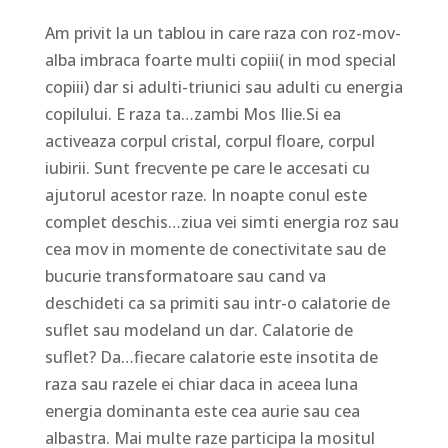
Am privit la un tablou in care raza con roz-mov-
alba imbraca foarte multi copiii( in mod special
copiii) dar si adulti-triunici sau adulti cu energia
copilului. E raza ta…zambi Mos Ilie.Si ea
activeaza corpul cristal, corpul floare, corpul
iubirii. Sunt frecvente pe care le accesati cu
ajutorul acestor raze. In noapte conul este
complet deschis…ziua vei simti energia roz sau
cea mov in momente de conectivitate sau de
bucurie transformatoare sau cand va
deschideti ca sa primiti sau intr-o calatorie de
suflet sau modeland un dar. Calatorie de
suflet? Da…fiecare calatorie este insotita de
raza sau razele ei chiar daca in aceea luna
energia dominanta este cea aurie sau cea
albastra. Mai multe raze participa la mositul