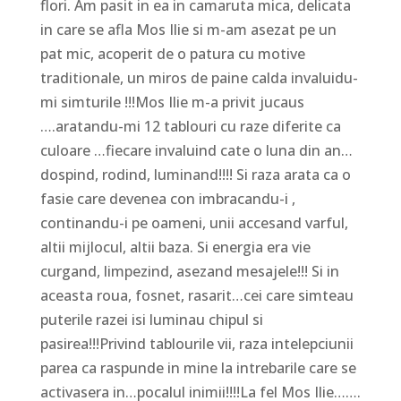
flori. Am pasit in ea in camaruta mica, delicata
in care se afla Mos Ilie si m-am asezat pe un
pat mic, acoperit de o patura cu motive
traditionale, un miros de paine calda invaluidu-
mi simturile !!!Mos Ilie m-a privit jucaus
….aratandu-mi 12 tablouri cu raze diferite ca
culoare …fiecare invaluind cate o luna din an…
dospind, rodind, luminand!!!! Si raza arata ca o
fasie care devenea con imbracandu-i ,
continandu-i pe oameni, unii accesand varful,
altii mijlocul, altii baza. Si energia era vie
curgand, limpezind, asezand mesajele!!! Si in
aceasta roua, fosnet, rasarit…cei care simteau
puterile razei isi luminau chipul si
pasirea!!!Privind tablourile vii, raza intelepciunii
parea ca raspunde in mine la intrebarile care se
activasera in…pocalul inimii!!!!La fel Mos Ilie…….