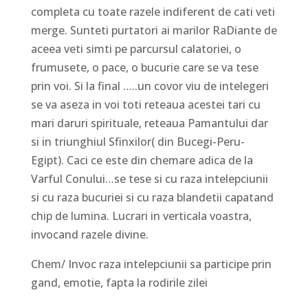
completa cu toate razele indiferent de cati veti
merge. Sunteti purtatori ai marilor RaDiante de
aceea veti simti pe parcursul calatoriei, o
frumusete, o pace, o bucurie care se va tese
prin voi. Si la final …..un covor viu de intelegeri
se va aseza in voi toti reteaua acestei tari cu
mari daruri spirituale, reteaua Pamantului dar
si in triunghiul Sfinxilor( din Bucegi-Peru-
Egipt). Caci ce este din chemare adica de la
Varful Conului…se tese si cu raza intelepciunii
si cu raza bucuriei si cu raza blandetii capatand
chip de lumina. Lucrari in verticala voastra,
invocand razele divine.
Chem/ Invoc raza intelepciunii sa participe prin
gand, emotie, fapta la rodirile zilei