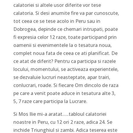
calatoriei si altele usor diferite vor tese
calatoria. Si desi anumite fire va par cunoscute,
tot ceea ce se tese acolo in Peru sau in
Dobrogea, depinde ce chemari intrupati, poate
fi expresia celor 12 raze, toate participand prin
oamenii si evenimentele la o tesatura noua,
complet noua fata de ceea ce ati planificat. De
ce atat de diferit? Pentru ca participa si razele
locului, momentului, se activeaza experientele,
se dezvaluie lucruri neasteptate, apar trairi,
conlucrari, roade. Si fiecare Om dincolo de raza
pe care a venit poate aduce in tesatura alte 3,
5, 7 raze care participa la Lucrare.
Si Mos Ilie mi-a aratat…..tabloul calatoriei
noastre in Peru, cu 12 ori 2 raze, adica 24. Se
inchide Triunghiul si zambi. Adica teserea este