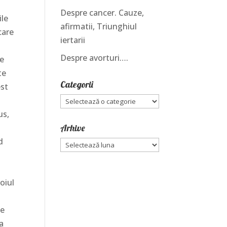
Despre cancer. Cauze,
ile
afirmatii, Triunghiul
care
iertarii
Despre avorturi….
ce
te
Categorii
est
Categorii
us,
Arhive
d
Arhive
oiul
ce
ra