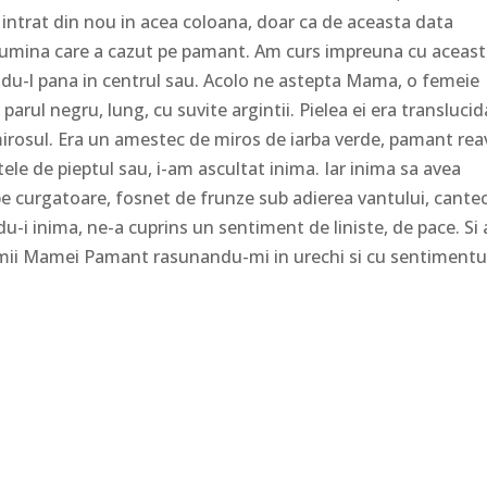
 intrat din nou in acea coloana, doar ca de aceasta data
 lumina care a cazut pe pamant. Am curs impreuna cu aceas
ndu-l pana in centrul sau. Acolo ne astepta Mama, o femeie
 parul negru, lung, cu suvite argintii. Pielea ei era translucid
mirosul. Era un amestec de miros de iarba verde, pamant re
etele de pieptul sau, i-am ascultat inima. Iar inima sa avea
pe curgatoare, fosnet de frunze sub adierea vantului, cante
andu-i inima, ne-a cuprins un sentiment de liniste, de pace. Si
inimii Mamei Pamant rasunandu-mi in urechi si cu sentimentu