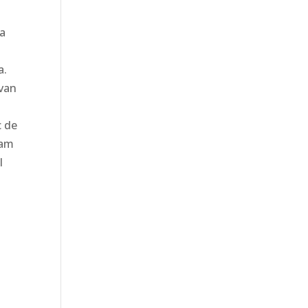
ta
a.
avan
c de
 am
l