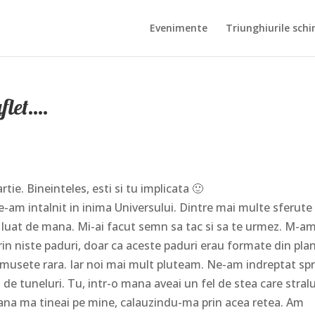
Evenimente
Triunghiurile schi
flet….
rtie. Bineinteles, esti si tu implicata 🙂
ne-am intalnit in inima Universului. Dintre mai multe sferute
ai luat de mana. Mi-ai facut semn sa tac si sa te urmez. M-a
n niste paduri, doar ca aceste paduri erau formate din pla
umusete rara. Iar noi mai mult pluteam. Ne-am indreptat sp
 de tuneluri. Tu, intr-o mana aveai un fel de stea care stral
mana ma tineai pe mine, calauzindu-ma prin acea retea. Am