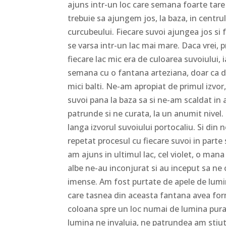
ajuns intr-un loc care semana foarte tare
trebuie sa ajungem jos, la baza, in centru
curcubeului. Fiecare suvoi ajungea jos si f
se varsa intr-un lac mai mare. Daca vrei, p
fiecare lac mic era de culoarea suvoiului, i
semana cu o fantana arteziana, doar ca d
mici balti. Ne-am apropiat de primul izvor
suvoi pana la baza sa si ne-am scaldat in
patrunde si ne curata, la un anumit nivel.
langa izvorul suvoiului portocaliu. Si din
repetat procesul cu fiecare suvoi in parte
am ajuns in ultimul lac, cel violet, o mana
albe ne-au inconjurat si au inceput sa ne c
imense. Am fost purtate de apele de lumina
care tasnea din aceasta fantana avea for
coloana spre un loc numai de lumina pura,
lumina ne invaluia, ne patrundea am stiut 