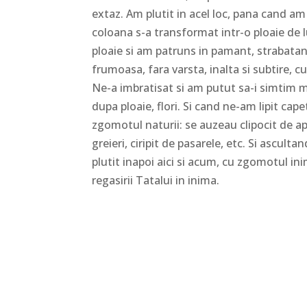
extaz. Am plutit in acel loc, pana cand am
coloana s-a transformat intr-o ploaie de
ploaie si am patruns in pamant, strabata
frumoasa, fara varsta, inalta si subtire, cu
Ne-a imbratisat si am putut sa-i simtim 
dupa ploaie, flori. Si cand ne-am lipit cap
zgomotul naturii: se auzeau clipocit de a
greieri, ciripit de pasarele, etc. Si ascult
plutit inapoi aici si acum, cu zgomotul 
regasirii Tatalui in inima.