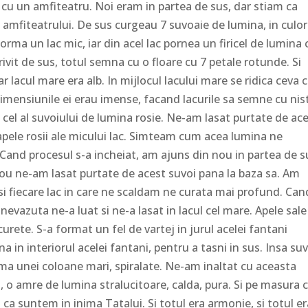
 cu un amfiteatru. Noi eram in partea de sus, dar stiam ca
l amfiteatrului. De sus curgeau 7 suvoaie de lumina, in culor
orma un lac mic, iar din acel lac pornea un firicel de lumina 
rivit de sus, totul semna cu o floare cu 7 petale rotunde. Si
ar lacul mare era alb. In mijlocul lacului mare se ridica ceva 
imensiunile ei erau imense, facand lacurile sa semne cu nis
, cel al suvoiului de lumina rosie. Ne-am lasat purtate de ac
 apele rosii ale micului lac. Simteam cum acea lumina ne
 Cand procesul s-a incheiat, am ajuns din nou in partea de s
 nou ne-am lasat purtate de acest suvoi pana la baza sa. Am
 si fiecare lac in care ne scaldam ne curata mai profund. Can
 nevazuta ne-a luat si ne-a lasat in lacul cel mare. Apele sale
urete. S-a format un fel de vartej in jurul acelei fantani
 in interiorul acelei fantani, pentru a tasni in sus. Insa suv
ma unei coloane mari, spiralate. Ne-am inaltat cu aceasta
 o amre de lumina stralucitoare, calda, pura. Si pe masura 
ca suntem in inima Tatalui. Si totul era armonie, si totul e