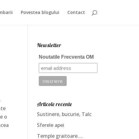
mbarii
Povestea blogului
Contact
Newsletter
Noutatile Frecventa OM
m
Articole recente
nte
Sustinere, bucurie, Talc
re o
ucea
Sferele apei
Temple graitoare….