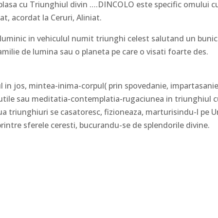
eplasa cu Triunghiul divin ….DINCOLO este specific omului c
t, acordat la Ceruri, Aliniat.
luminic in vehiculul numit triunghi celest salutand un bunic
 familie de lumina sau o planeta pe care o visati foarte des.
ful in jos, mintea-inima-corpul( prin spovedanie, impartasanie
irtutile sau meditatia-contemplatia-rugaciunea in triunghiul 
ua triunghiuri se casatoresc, fizioneaza, marturisindu-l pe U
printre sferele ceresti, bucurandu-se de splendorile divine.