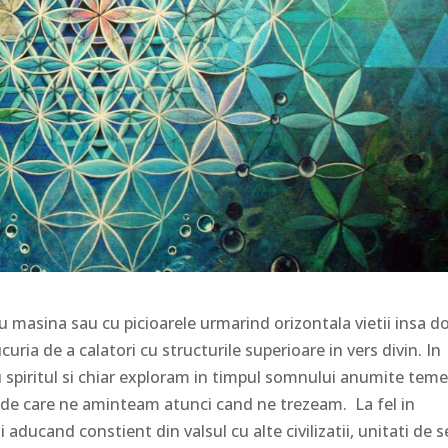
cu masina sau cu picioarele urmarind orizontala vietii insa d
uria de a calatori cu structurile superioare in vers divin. In
 spiritul si chiar exploram in timpul somnului anumite tem
re de care ne aminteam atunci cand ne trezeam. La fel in
aducand constient din valsul cu alte civilizatii, unitati de 