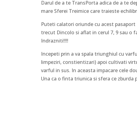
Darul de a te TransPorta adica de a te d
mare Sferei Treimice care traieste echilibra
Puteti calatori oriunde cu acest pasaport 
trecut Dincolo si aflat in cerul 7, 9 sau o
Indrazniti!!!!
Incepeti prin a va spala triunghiul cu var
limpeziri, constientizari) apoi cultivati v
varful in sus. In aceasta impacare cele do
Una ca o finta triunica si sfera ce zburda 