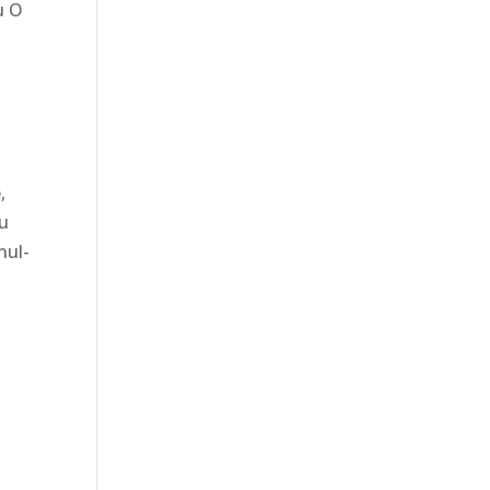
u O
,
cu
nul-