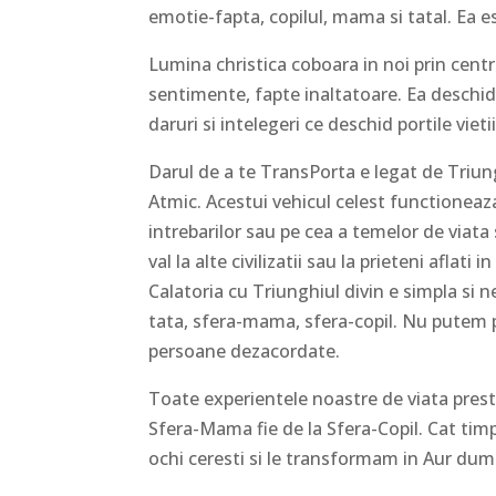
emotie-fapta, copilul, mama si tatal. Ea 
Lumina christica coboara in noi prin centrii
sentimente, fapte inaltatoare. Ea deschid
daruri si intelegeri ce deschid portile vieti
Darul de a te TransPorta e legat de Triun
Atmic. Acestui vehicul celest functioneaza
intrebarilor sau pe cea a temelor de viata
val la alte civilizatii sau la prieteni aflati
Calatoria cu Triunghiul divin e simpla si n
tata, sfera-mama, sfera-copil. Nu putem pl
persoane dezacordate.
Toate experientele noastre de viata presta
Sfera-Mama fie de la Sfera-Copil. Cat tim
ochi ceresti si le transformam in Aur dumn