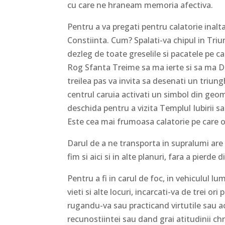
cu care ne hraneam memoria afectiva.
Pentru a va pregati pentru calatorie inalt
Constiinta. Cum? Spalati-va chipul in Triun
dezleg de toate greselile si pacatele pe 
Rog Sfanta Treime sa ma ierte si sa ma De
treilea pas va invita sa desenati un triung
centrul caruia activati un simbol din geome
deschida pentru a vizita Templul Iubirii s
Este cea mai frumoasa calatorie pe care o
Darul de a ne transporta in supralumi ar
fim si aici si in alte planuri, fara a pierde
Pentru a fi in carul de foc, in vehiculul l
vieti si alte locuri, incarcati-va de trei 
rugandu-va sau practicand virtutile sau ac
recunostiintei sau dand grai atitudinii ch