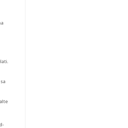
ma
t
l
ati.
 sa
alte
d-