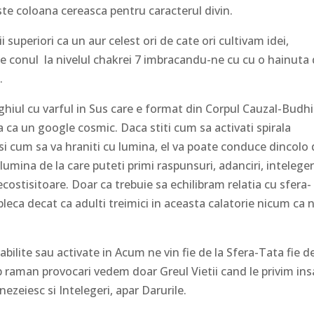
este coloana cereasca pentru caracterul divin.
 superiori ca un aur celest ori de cate ori cultivam idei,
e conul la nivelul chakrei 7 imbracandu-ne cu cu o hainuta
i.
ghiul cu varful in Sus care e format din Corpul Cauzal-Budhi
 ca un google cosmic. Daca stiti cum sa activati spirala
 si cum sa va hraniti cu lumina, el va poate conduce dincolo
 in lumina de la care puteti primi raspunsuri, adanciri, inteleger
ecostisitoare. Doar ca trebuie sa echilibram relatia cu sfera-
eca decat ca adulti treimici in aceasta calatorie nicum ca n
bilite sau activate in Acum ne vin fie de la Sfera-Tata fie de
p raman provocari vedem doar Greul Vietii cand le privim ins
ezeiesc si Intelegeri, apar Darurile.