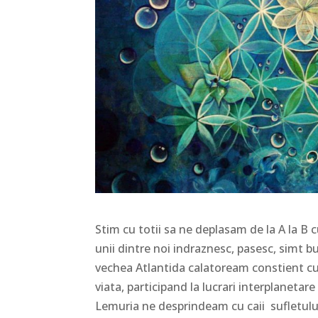
Stim cu totii sa ne deplasam de la A la B 
unii dintre noi indraznesc, pasesc, simt buc
vechea Atlantida calatoream constient cu
viata, participand la lucrari interplaneta
Lemuria ne desprindeam cu caii sufletului 