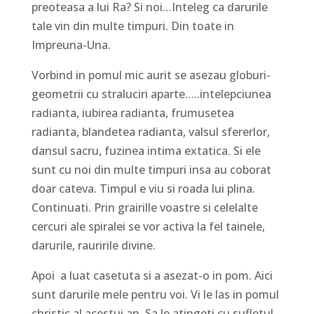
preoteasa a lui Ra? Si noi…Inteleg ca darurile
tale vin din multe timpuri. Din toate in
Impreuna-Una.
Vorbind in pomul mic aurit se asezau globuri-
geometrii cu straluciri aparte…..intelepciunea
radianta, iubirea radianta, frumusetea
radianta, blandetea radianta, valsul sfererlor,
dansul sacru, fuzinea intima extatica. Si ele
sunt cu noi din multe timpuri insa au coborat
doar cateva. Timpul e viu si roada lui plina.
Continuati. Prin grairille voastre si celelalte
cercuri ale spiralei se vor activa la fel tainele,
darurile, rauririle divine.
Apoi
a luat casetuta si a asezat-o in pom. Aici
sunt darurile mele pentru voi. Vi le las in pomul
christic al acestui an. Sa le atingeti cu sufletul.