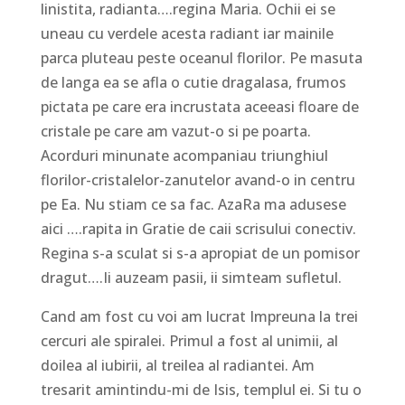
linistita, radianta….regina Maria. Ochii ei se
uneau cu verdele acesta radiant iar mainile
parca pluteau peste oceanul florilor. Pe masuta
de langa ea se afla o cutie dragalasa, frumos
pictata pe care era incrustata aceeasi floare de
cristale pe care am vazut-o si pe poarta.
Acorduri minunate acompaniau triunghiul
florilor-cristalelor-zanutelor avand-o in centru
pe Ea. Nu stiam ce sa fac. AzaRa ma adusese
aici ….rapita in Gratie de caii scrisului conectiv.
Regina s-a sculat si s-a apropiat de un pomisor
dragut….Ii auzeam pasii, ii simteam sufletul.
Cand am fost cu voi am lucrat Impreuna la trei
cercuri ale spiralei. Primul a fost al unimii, al
doilea al iubirii, al treilea al radiantei. Am
tresarit amintindu-mi de Isis, templul ei. Si tu o