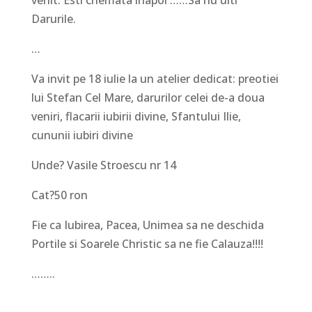
Darurile.
…
Va invit pe 18 iulie la un atelier dedicat: preotiei
lui Stefan Cel Mare, darurilor celei de-a doua
veniri, flacarii iubirii divine, Sfantului Ilie,
cununii iubiri divine
Unde? Vasile Stroescu nr 14
Cat?50 ron
Fie ca Iubirea, Pacea, Unimea sa ne deschida
Portile si Soarele Christic sa ne fie Calauza!!!!
……..