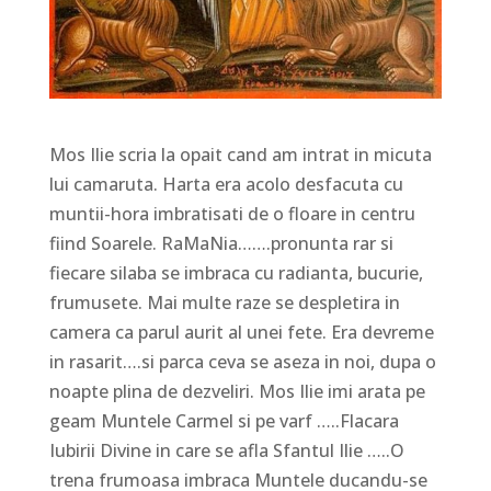
Mos Ilie scria la opait cand am intrat in micuta
lui camaruta. Harta era acolo desfacuta cu
muntii-hora imbratisati de o floare in centru
fiind Soarele. RaMaNia…….pronunta rar si
fiecare silaba se imbraca cu radianta, bucurie,
frumusete. Mai multe raze se despletira in
camera ca parul aurit al unei fete. Era devreme
in rasarit….si parca ceva se aseza in noi, dupa o
noapte plina de dezveliri. Mos Ilie imi arata pe
geam Muntele Carmel si pe varf …..Flacara
Iubirii Divine in care se afla Sfantul Ilie …..O
trena frumoasa imbraca Muntele ducandu-se