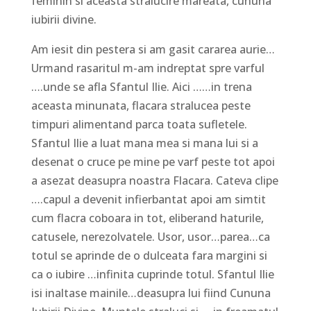
feminin si aceasta stralucire mareata, cununa
iubirii divine.
Am iesit din pestera si am gasit cararea aurie…
Urmand rasaritul m-am indreptat spre varful
….unde se afla Sfantul Ilie. Aici ……in trena
aceasta minunata, flacara stralucea peste
timpuri alimentand parca toata sufletele.
Sfantul Ilie a luat mana mea si mana lui si a
desenat o cruce pe mine pe varf peste tot apoi
a asezat deasupra noastra Flacara. Cateva clipe
….capul a devenit infierbantat apoi am simtit
cum flacra coboara in tot, eliberand haturile,
catusele, nerezolvatele. Usor, usor…parea…ca
totul se aprinde de o dulceata fara margini si
ca o iubire …infinita cuprinde totul. Sfantul Ilie
isi inaltase mainile…deasupra lui fiind Cununa