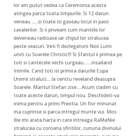
lor am putut vedea ca Ceremonia acesta
atingea parca toata timpurile. Si 12 daruri
veneau …..si toate isi gaseau locul in pasii
cavalerilor. Si ii priveam cum mantiile lor
deveneau radioase iar chipul lor stralucea
peste veacuri. Veti fi dezlegatorii Noii Lumi
uniti cu Soarele Christic!!! Si Sfantul ii primea pe
toti si cantecele vechi curgeau……insailand
Inimile. Cand toti isi primira darurile Cupa
Unimii straluci….la centru reveland deasupra
Soarele. Maritul Stefan zise….Acum cladim cu
toate aceste daruri, timpul nou. Deschideti-va
inima pentru a primi Preotia. Un fior minunat
ma cuprinse si parca intregul munte vui. Mos
Ilie imi arata harta in care intreaga RaMaNie
stralucea cu coroana sfintilor, cununa divinului