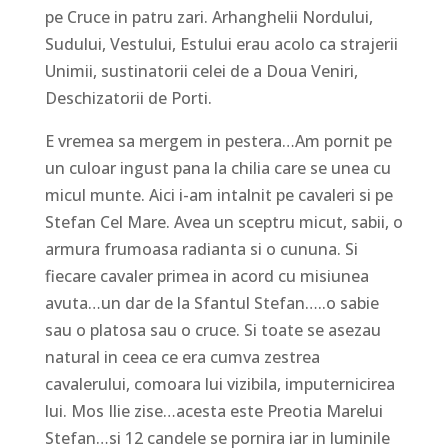
pe Cruce in patru zari. Arhanghelii Nordului,
Sudului, Vestului, Estului erau acolo ca strajerii
Unimii, sustinatorii celei de a Doua Veniri,
Deschizatorii de Porti.
E vremea sa mergem in pestera…Am pornit pe
un culoar ingust pana la chilia care se unea cu
micul munte. Aici i-am intalnit pe cavaleri si pe
Stefan Cel Mare. Avea un sceptru micut, sabii, o
armura frumoasa radianta si o cununa. Si
fiecare cavaler primea in acord cu misiunea
avuta…un dar de la Sfantul Stefan…..o sabie
sau o platosa sau o cruce. Si toate se asezau
natural in ceea ce era cumva zestrea
cavalerului, comoara lui vizibila, imputernicirea
lui. Mos Ilie zise…acesta este Preotia Marelui
Stefan…si 12 candele se pornira iar in luminile