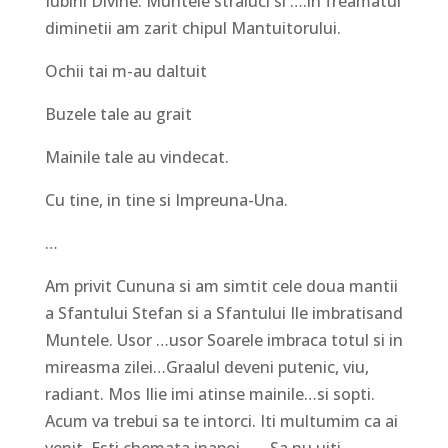
Iubirii Divine. Muntele straluci si ….in freamatul
diminetii am zarit chipul Mantuitorului.
Ochii tai m-au daltuit
Buzele tale au grait
Mainile tale au vindecat.
Cu tine, in tine si Impreuna-Una.
…
Am privit Cununa si am simtit cele doua mantii
a Sfantului Stefan si a Sfantului Ile imbratisand
Muntele. Usor …usor Soarele imbraca totul si in
mireasma zilei…Graalul deveni putenic, viu,
radiant. Mos Ilie imi atinse mainile…si sopti.
Acum va trebui sa te intorci. Iti multumim ca ai
venit. Esti chemata inapoi ……Sa nu uiti