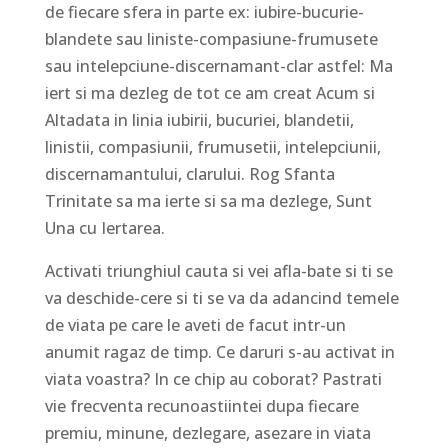
de fiecare sfera in parte ex: iubire-bucurie-
blandete sau liniste-compasiune-frumusete
sau intelepciune-discernamant-clar astfel: Ma
iert si ma dezleg de tot ce am creat Acum si
Altadata in linia iubirii, bucuriei, blandetii,
linistii, compasiunii, frumusetii, intelepciunii,
discernamantului, clarului. Rog Sfanta
Trinitate sa ma ierte si sa ma dezlege, Sunt
Una cu Iertarea.
Activati triunghiul cauta si vei afla-bate si ti se
va deschide-cere si ti se va da adancind temele
de viata pe care le aveti de facut intr-un
anumit ragaz de timp. Ce daruri s-au activat in
viata voastra? In ce chip au coborat? Pastrati
vie frecventa recunoastiintei dupa fiecare
premiu, minune, dezlegare, asezare in viata