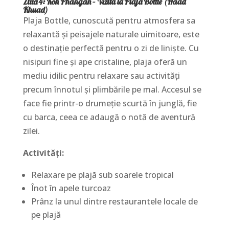
Ziua 4: Koh Phangan – Vizită la Plaja Bottle (Haad
Khuad)
Plaja Bottle, cunoscută pentru atmosfera sa
relaxantă și peisajele naturale uimitoare, este
o destinație perfectă pentru o zi de liniște. Cu
nisipuri fine și ape cristaline, plaja oferă un
mediu idilic pentru relaxare sau activități
precum înnotul și plimbările pe mal. Accesul se
face fie printr-o drumeție scurtă în junglă, fie
cu barca, ceea ce adaugă o notă de aventură
zilei.
Activități:
Relaxare pe plajă sub soarele tropical
Înot în apele turcoaz
Prânz la unul dintre restaurantele locale de
pe plajă