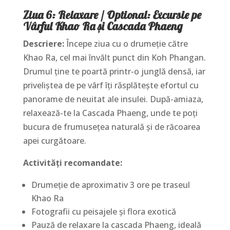
Ziua 6: Relaxare / Optional: Excursie pe
Vârful Khao Ra și Cascada Phaeng
Descriere:
Începe ziua cu o drumeție către
Khao Ra, cel mai învălt punct din Koh Phangan.
Drumul ține te poartă printr-o junglă densă, iar
priveliștea de pe vârf îți răsplătește efortul cu
panorame de neuitat ale insulei. După-amiaza,
relaxează-te la Cascada Phaeng, unde te poți
bucura de frumusețea naturală și de răcoarea
apei curgătoare.
Activități recomandate:
Drumeție de aproximativ 3 ore pe traseul
Khao Ra
Fotografii cu peisajele și flora exotică
Pauză de relaxare la cascada Phaeng, ideală