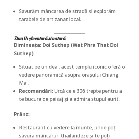
Savurăm mâncarea de stradă și explorăm
tarabele de artizanat local.
Ziua 11: Aventură și natură
Dimineața: Doi Suthep (Wat Phra That Doi
Suthep)
Situat pe un deal, acest templu iconic oferă o
vedere panoramică asupra orașului Chiang
Mai.
Recomandări:
Urcă cele 306 trepte pentru a
te bucura de peisaj și a admira stupul aurit.
Prânz:
Restaurant cu vedere la munte, unde poți
savura mâncăruri thailandeze și te poți