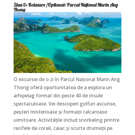
Ziua 5: Relaxare /Optional: Parcul Național Marin Ang
Thong
O excursie de o zi în Parcul Național Marin Ang
Thong oferă oportunitatea de a explora un
arhipelag format din peste 40 de insule
spectaculoase. Vei descoperi golfuri ascunse,
peșteri misterioase și formații calcaroase
uimitoare. Activitățile includ snorkeling printre
recifele de corali, caiac și scurte drumeții pe