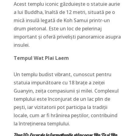
Acest templu iconic găzduiește o statuie aurie
a lui Buddha, înaltă de 12 metri, situată pe o
mică insulă legată de Koh Samui printr-un
drum pietonal. Este un loc de pelerinaj
important și oferă priveliști panoramice asupra
insulei.
Tempul Wat Plai Laem
Un templu budist vibrant, cunoscut pentru
statuia impunătoare cu 18 brațe a zeiței
Guanyin, zeița compasiunii și milei. Complexul
templului este înconjurat de un lac plin de
pești, iar vizitatorii pot participa la tradiții
locale, cum ar fi hrănirea peștilor, contribuind
la întreținerea templului.
Ziua 10: Excursie la formațiunile stâncoase Hin Ta și Hin