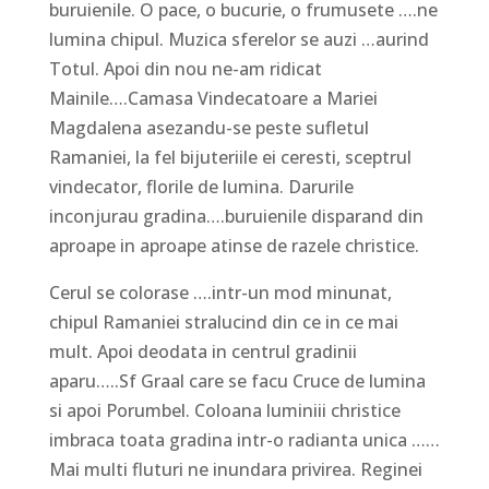
buruienile. O pace, o bucurie, o frumusete ….ne
lumina chipul. Muzica sferelor se auzi …aurind
Totul. Apoi din nou ne-am ridicat
Mainile….Camasa Vindecatoare a Mariei
Magdalena asezandu-se peste sufletul
Ramaniei, la fel bijuteriile ei ceresti, sceptrul
vindecator, florile de lumina. Darurile
inconjurau gradina….buruienile disparand din
aproape in aproape atinse de razele christice.
Cerul se colorase ….intr-un mod minunat,
chipul Ramaniei stralucind din ce in ce mai
mult. Apoi deodata in centrul gradinii
aparu…..Sf Graal care se facu Cruce de lumina
si apoi Porumbel. Coloana luminiii christice
imbraca toata gradina intr-o radianta unica ……
Mai multi fluturi ne inundara privirea. Reginei