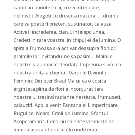
cadeti in haurile fricii, crizei interioare,
nelinistii. Alegeti cu dreapta masura……drumul
care va poate fi prieten, sustinator, calauza.
Activati increderea, clarul, intelepciunea.
Credeti in tara voastra, in chipul ei de lumina. O
spirala frumoasa s-a activat deasupra florilor,
graimile lor invitandu-ne sa pasim….Mainile
noastre s-au ridicat deodata Impreuna si vocea
noastra unita a chemat Darurile Divinului
Feminin: Din eter Braul Maicii ca o cosita
argintata plina de flori a inconjurat tara
noastra…..trezind radiante nestiute, frumuseti,
calauziri. Apoi a venit Fantana ei Limpezitoare,
Rugul cel Nears, Crinii de Lumina, Sfantul
Acoperamant. Coborau ca niste vesminte de
lumina asezandu-se acolo unde erau