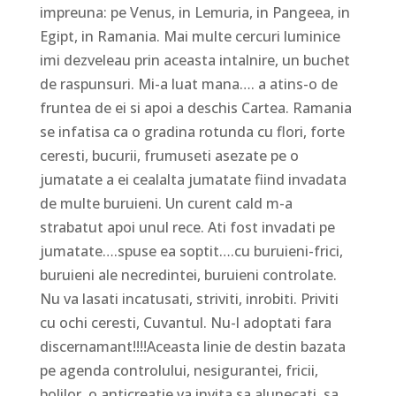
impreuna: pe Venus, in Lemuria, in Pangeea, in
Egipt, in Ramania. Mai multe cercuri luminice
imi dezveleau prin aceasta intalnire, un buchet
de raspunsuri. Mi-a luat mana…. a atins-o de
fruntea de ei si apoi a deschis Cartea. Ramania
se infatisa ca o gradina rotunda cu flori, forte
ceresti, bucurii, frumuseti asezate pe o
jumatate a ei cealalta jumatate fiind invadata
de multe buruieni. Un curent cald m-a
strabatut apoi unul rece. Ati fost invadati pe
jumatate….spuse ea soptit….cu buruieni-frici,
buruieni ale necredintei, buruieni controlate.
Nu va lasati incatusati, striviti, inrobiti. Priviti
cu ochi ceresti, Cuvantul. Nu-l adoptati fara
discernamant!!!!Aceasta linie de destin bazata
pe agenda controlului, nesigurantei, fricii,
bolilor, o anticreatie va invita sa alunecati, sa