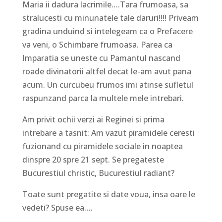
Maria ii dadura lacrimile….Tara frumoasa, sa
stralucesti cu minunatele tale daruri!!!! Priveam
gradina unduind si intelegeam ca o Prefacere
va veni, o Schimbare frumoasa. Parea ca
Imparatia se uneste cu Pamantul nascand
roade divinatorii altfel decat le-am avut pana
acum. Un curcubeu frumos imi atinse sufletul
raspunzand parca la multele mele intrebari.
Am privit ochii verzi ai Reginei si prima
intrebare a tasnit: Am vazut piramidele ceresti
fuzionand cu piramidele sociale in noaptea
dinspre 20 spre 21 sept. Se pregateste
Bucurestiul christic, Bucurestiul radiant?
Toate sunt pregatite si date voua, insa oare le
vedeti? Spuse ea….