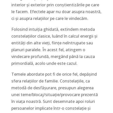
interior și exterior prin conștientizările pe care
le facem. Efectele apar nu doar asupra noastră,
ci și asupra relațiilor pe care le vindecăm.
Folosind intuiția ghidată, extindem metoda
constelațiilor clasice, luând în calcul energii și
entități din alte vieți, ființe neîntrupate sau
planuri paralele. În acest fel, atingem o
vindecare profundă, mergând până la cauza
primordială, acolo unde este cazul.
Temele abordate pot fi de orice fel, depășind
sfera relațiilor de familie. Constelațiile, ca
metodă de desfășurare, presupun alegerea
unei teme/blocaj/situație/provocare prezentă
în viața noastră. Sunt desemnate apoi roluri
persoanelor implicate într-o constelație și