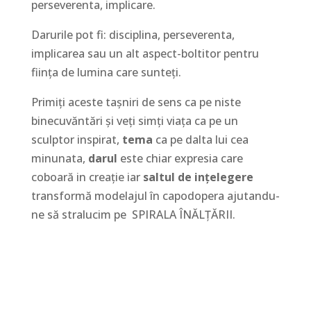
perseverenta, implicare.
Darurile pot fi: disciplina, perseverenta,
implicarea sau un alt aspect-boltitor pentru
fiinţa de lumina care sunteţi.
Primiţi aceste taşniri de sens ca pe niste
binecuvăntări şi veţi simţi viaţa ca pe un
sculptor inspirat,
tema
ca pe dalta lui cea
minunata,
darul
este chiar expresia care
coboară in creaţie iar
saltul de inţelegere
transformă modelajul în capodopera ajutandu-
ne să stralucim pe SPIRALA ÎNĂLŢĂRII.