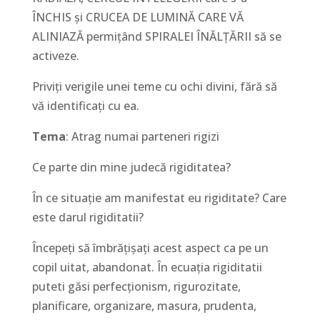
ÎNCHIS şi CRUCEA DE LUMINĂ CARE VĂ
ALINIAZĂ permiţând SPIRALEI ÎNĂLŢĂRII să se
activeze.
Priviţi verigile unei teme cu ochi divini, fără să
vă identificaţi cu ea.
Tema
: Atrag numai parteneri rigizi
Ce parte din mine judecă rigiditatea?
În ce situaţie am manifestat eu rigiditate? Care
este darul rigiditatii?
Începeţi să îmbrăţişaţi acest aspect ca pe un
copil uitat, abandonat. În ecuaţia rigiditatii
puteti găsi perfecţionism, rigurozitate,
planificare, organizare, masura, prudenta,