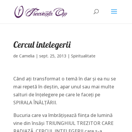
Cercul intelegerii
de
Camelia
|
sept. 25, 2013
|
Spiritualitate
Când aţi transformat o temă în dar şi ea nu se
mai repetă în deştin, apar unul sau mai multe
salturi de înţelegere pe care le faceţi pe
SPIRALA ÎNĂLŢĂRII.
Bucuria care va îmbrăţişează fiinţa de lumină
vine din însăşi TRIUNGHIUL TREZITOR CARE
RADIAZĂ, CERCUL INTELEGERII care s-a